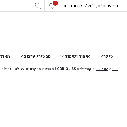
היי אורח/ת, לחצ/י להתחברות
שיער
איפור וטיפוח
מכשירי עיצוב
מארזי
בית
/
קוריוליס
/
קוריוליס CORIOLISS | מברשת פן קרמית עגולה | גדולה