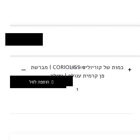
-
כמות של קוריוליס CORIOLISS | מברשת
+
בחרו כמות
פן קרמית עגולה | גדולה
הוספה לסל