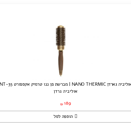
ליביה גארדן NANO THERMIC | מברשת פן ננו טרמיק אקספורט NT-35
אוליביה גרדן
189
₪
הוספה לסל