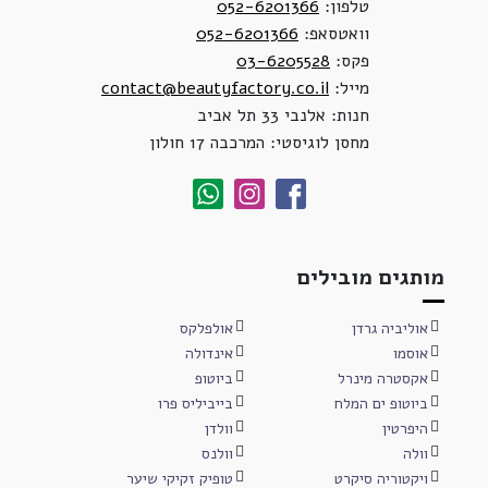
טלפון:
052-6201366
וואטסאפ:
052-6201366
פקס:
03-6205528
מייל:
contact@beautyfactory.co.il
חנות: אלנבי 33 תל אביב
מחסן לוגיסטי: המרכבה 17 חולון
מותגים מובילים
אוליביה גרדן
אולפלקס
אוסמו
אינדולה
אקסטרה מינרל
ביוטופ
ביוטופ ים המלח
בייביליס פרו
היפרטין
וולדן
וולה
וולנס
ויקטוריה סיקרט
טופיק זקיקי שיער