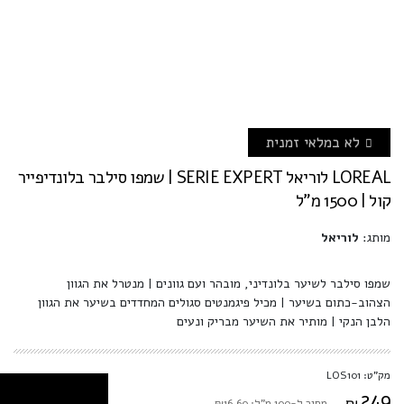
לא במלאי זמנית
LOREAL לוריאל SERIE EXPERT | שמפו סילבר בלונדיפייר
קול | 1500 מ"ל
מותג:
לוריאל
שמפו סילבר לשיער בלונדיני, מובהר ועם גוונים | מנטרל את הגוון
הצהוב-כתום בשיער | מכיל פיגמנטים סגולים המחדדים בשיער את הגוון
הלבן הנקי | מותיר את השיער מבריק ונעים
מק"ט: LOS101
249
₪
מחיר ל-100 מ"ל: ₪16.60