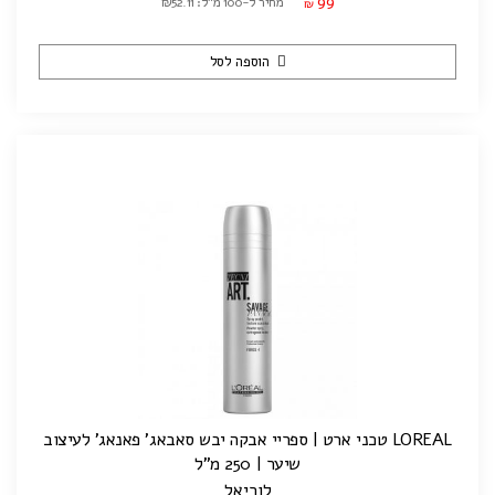
99
מחיר ל-100 מ"ל: ₪52.11
₪
הוספה לסל
LOREAL טכני ארט | ספריי אבקה יבש סאבאג' פאנאג' לעיצוב
שיער | 250 מ"ל
לוריאל