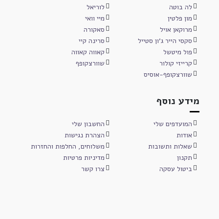
לה בוטה
לוריאל
מון פלטין
מיי וואי
מרוקאן אויל
סאקורה
סקסי הייר ג'ון סטייל
סרינה קיי
פול מיטשל
קאווה קאווה
קרייזי קולור
שוורצקופף
שוורצקופף-אוסיס
מידע נוסף
המועדפים שלי
החשבון שלי
אודות
הצהרת נגישות
שאלות ותשובות
משלוחים, החלפות והחזרות
תקנון
מדיניות פרטיות
ביטול עסקה
צרו קשר