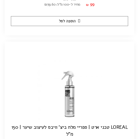
99
מחיר ל-100 מ"ל: ₪39.60
₪
הוספה לסל
LOREAL טכני ארט | ספריי מלח ביצ' וויבס לעיצוב שיער | 150
מ"ל