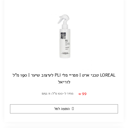
LOREAL טכני ארט | ספריי פלי PLI לעיצוב שיער | 190 מ"ל
לוריאל
99
מחיר ל-100 מ"ל: ₪52.11
₪
הוספה לסל