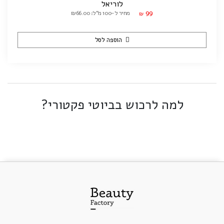
לוריאל
99
מחיר ל-100 מ"ל: ₪66.00
₪
הוספה לסל
למה לרכוש בביוטי פקטורי?