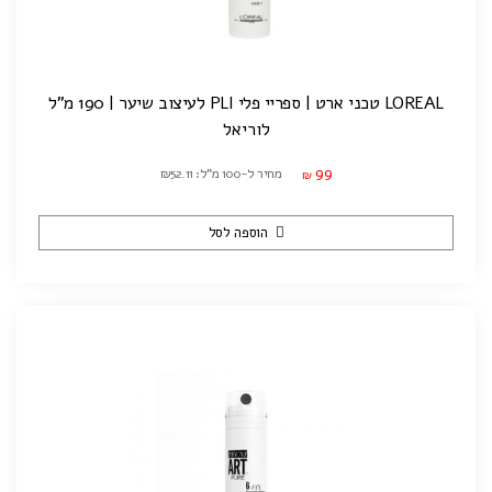
LOREAL טכני ארט | ספריי פלי PLI לעיצוב שיער | 190 מ"ל
לוריאל
99
מחיר ל-100 מ"ל: ₪52.11
₪
הוספה לסל