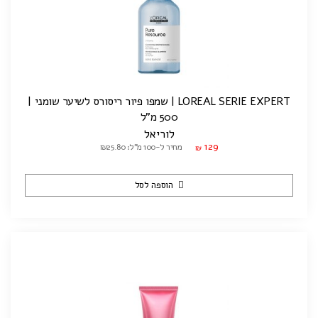
LOREAL SERIE EXPERT | שמפו פיור ריסורס לשיער שומני |
500 מ"ל
לוריאל
129
מחיר ל-100 מ"ל: ₪25.80
₪
הוספה לסל