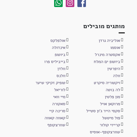
מותגים מובילים
אוליביה גרדן
אולפלקס
אוסמו
אינדולה
אקסטרה מינרל
ביוטופ
ביוטופ ים המלח
בייביליס פרו
היפרטין
וולדן
וולה
וולנס
ויקטוריה סיקרט
טופיק זקיקי שיער
לה בוטה
לוריאל
מון פלטין
מיי וואי
מרוקאן אויל
סאקורה
סקסי הייר ג'ון סטייל
סרינה קיי
פול מיטשל
קאווה קאווה
קרייזי קולור
שוורצקופף
שוורצקופף-אוסיס