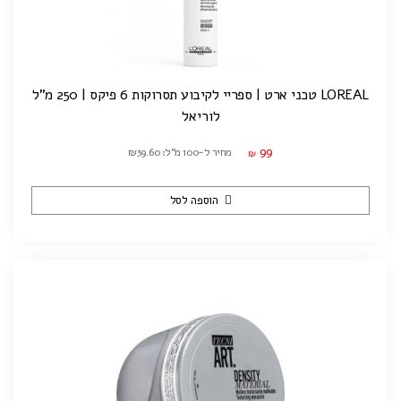
LOREAL טכני ארט | ספריי לקיבוע תסרוקות 6 פיקס | 250 מ"ל
לוריאל
99
מחיר ל-100 מ"ל: ₪39.60
₪
הוספה לסל