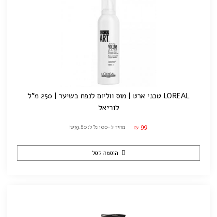
LOREAL טכני ארט | מוס ווליום לנפח בשיער | 250 מ"ל
לוריאל
99
מחיר ל-100 מ"ל: ₪39.60
₪
הוספה לסל