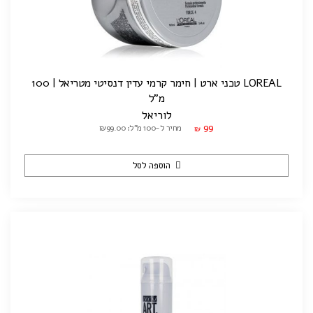
LOREAL טכני ארט | חימר קרמי עדין דנסיטי מטריאל | 100
מ"ל
לוריאל
99
מחיר ל-100 מ"ל: ₪99.00
₪
הוספה לסל