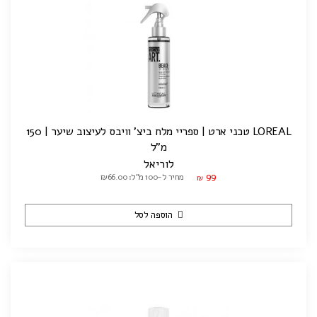
LOREAL טכני ארט | ספריי מלח ביצ' וויבס לעיצוב שיער | 150
מ"ל
לוריאל
99
מחיר ל-100 מ"ל: ₪66.00
₪
הוספה לסל