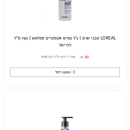
LOREAL טכני ארט | ג'ל גמיש אקסטרים ספלאש | 150 מ"ל
לוריאל
99
מחיר ל-100 מ"ל: ₪66.00
₪
הוספה לסל