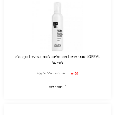
LOREAL טכני ארט | מוס ווליום לנפח בשיער | 250 מ"ל
לוריאל
99
מחיר ל-100 מ"ל: ₪39.60
₪
הוספה לסל