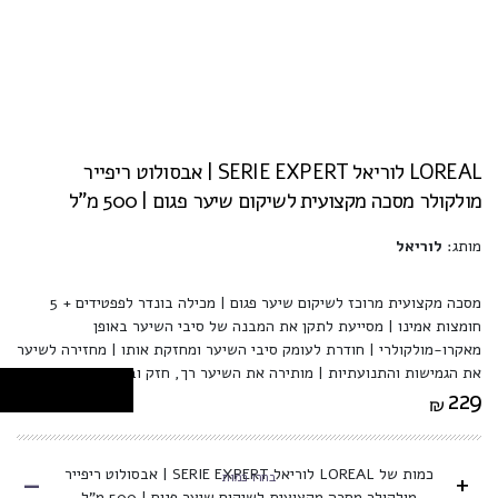
LOREAL לוריאל SERIE EXPERT | אבסולוט ריפייר
מולקולר מסכה מקצועית לשיקום שיער פגום | 500 מ”ל
מותג:
לוריאל
מסכה מקצועית מרוכז לשיקום שיער פגום | מכילה בונדר לפפטידים + 5
חומצות אמינו | מסייעת לתקן את המבנה של סיבי השיער באופן
מאקרו-מולקולרי | חודרת לעומק סיבי השיער ומחזקת אותו | מחזירה לשיער
את הגמישות והתנועתיות | מותירה את השיער רך, חזק ובריא יותר
229
₪
-
כמות של LOREAL לוריאל SERIE EXPERT | אבסולוט ריפייר
+
בחרו כמות
מולקולר מסכה מקצועית לשיקום שיער פגום | 500 מ”ל