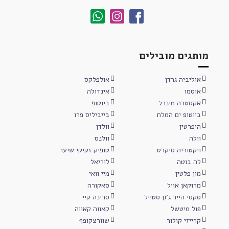
מותגים מובילים
אוליביה גרדן
אולפלקס
אוסמו
אינדולה
אקסטרה מינרל
ביוטופ
ביוטופ ים המלח
בייביליס פרו
היפרטין
וולדן
וולה
וולנס
ויקטוריה סיקרט
טופיק זקיקי שיער
לה בוטה
לוריאל
מון פלטין
מיי וואי
מרוקאן אויל
סאקורה
סקסי הייר ג'ון סטייל
סרינה קיי
פול מיטשל
קאווה קאווה
קרייזי קולור
שוורצקופף