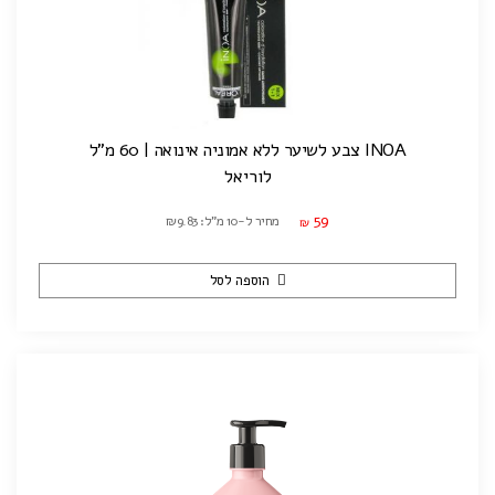
INOA צבע לשיער ללא אמוניה אינואה | 60 מ"ל
לוריאל
59
מחיר ל-10 מ"ל: ₪9.83
₪
הוספה לסל