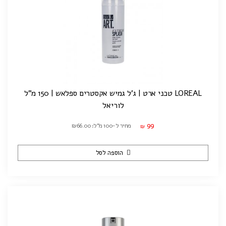
LOREAL טכני ארט | ג'ל גמיש אקסטרים ספלאש | 150 מ"ל
לוריאל
99
מחיר ל-100 מ"ל: ₪66.00
₪
הוספה לסל