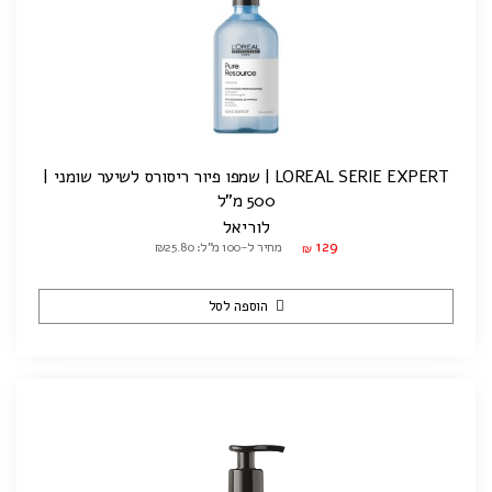
LOREAL SERIE EXPERT | שמפו פיור ריסורס לשיער שומני |
500 מ"ל
לוריאל
129
מחיר ל-100 מ"ל: ₪25.80
₪
הוספה לסל