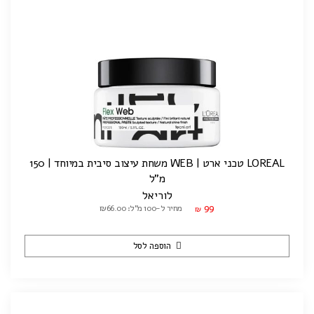
LOREAL טכני ארט | WEB משחת עיצוב סיבית במיוחד | 150
מ"ל
לוריאל
99
מחיר ל-100 מ"ל: ₪66.00
₪
הוספה לסל