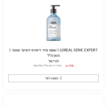
LOREAL SERIE EXPERT | שמפו פיור ריסורס לשיער שומני |
500 מ"ל
לוריאל
129
מחיר ל-100 מ"ל: ₪25.80
₪
הוספה לסל