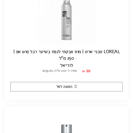
LOREAL טכני ארט | מוס אבקתי לנפח בשיער רבל פוש אפ |
250 מ"ל
לוריאל
99
מחיר ל-100 מ"ל: ₪39.60
₪
הוספה לסל