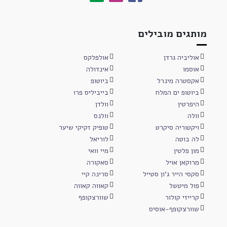
מותגים מובילים
אוליביה גרדן
אולפלקס
אוסמו
אינדולה
אקסטרה מינרל
ביוטופ
ביוטופ ים המלח
בייביליס פרו
היפרטין
וולדן
וולה
וולנס
ויקטוריה סיקרט
טופיק זקיקי שיער
לה בוטה
לוריאל
מון פלטין
מיי וואי
מרוקאן אויל
סאקורה
סקסי הייר ג'ון סטייל
סרינה קיי
פול מיטשל
קאווה קאווה
קרייזי קולור
שוורצקופף
שוורצקופף-אוסיס