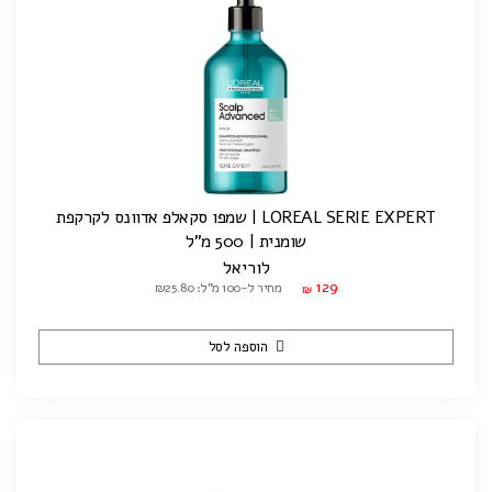
LOREAL SERIE EXPERT | שמפו סקאלפ אדוונס לקרקפת
שומנית | 500 מ"ל
לוריאל
129
מחיר ל-100 מ"ל: ₪25.80
₪
הוספה לסל