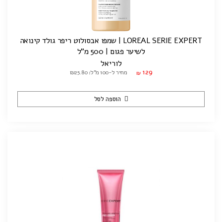
LOREAL SERIE EXPERT | שמפו אבסולוט ריפר גולד קינואה
לשיער פגום | 500 מ"ל
לוריאל
129
מחיר ל-100 מ"ל: ₪25.80
₪
הוספה לסל