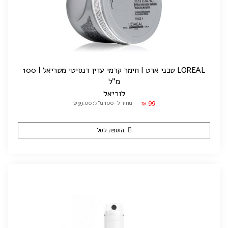
LOREAL טכני ארט | חימר קרמי עדין דנסיטי מטריאל | 100
מ"ל
לוריאל
99
מחיר ל-100 מ"ל: ₪99.00
₪
הוספה לסל