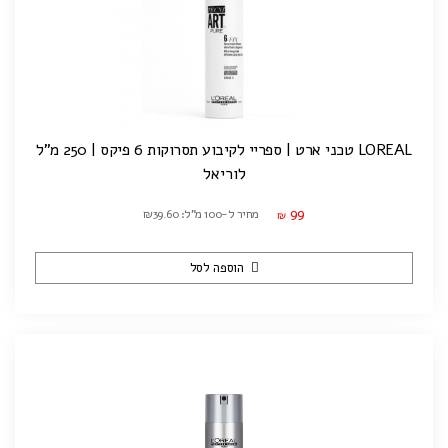
LOREAL טכני ארט | ספריי לקיבוע תסרוקות 6 פיקס | 250 מ"ל
לוריאל
99
מחיר ל-100 מ"ל: ₪39.60
₪
הוספה לסל