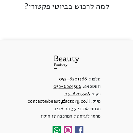
למה לרכוש בביוטי פקטורי?
טלפון:
052-6201366
וואטסאפ:
052-6201366
פקס:
03-6205528
מייל:
contact@beautyfactory.co.il
חנות: אלנבי 33 תל אביב
מחסן לוגיסטי: המרכבה 17 חולון