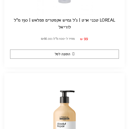
LOREAL טכני ארט | ג'ל גמיש אקסטרים ספלאש | 150 מ"ל
לוריאל
99
מחיר ל-100 מ"ל: ₪66.00
₪
הוספה לסל