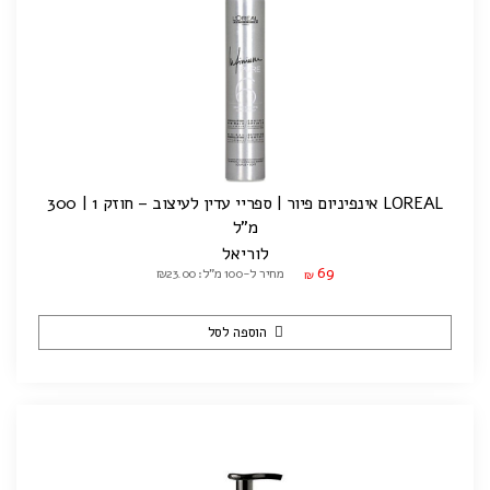
LOREAL אינפיניום פיור | ספריי עדין לעיצוב – חוזק 1 | 300
מ"ל
לוריאל
69
מחיר ל-100 מ"ל: ₪23.00
₪
הוספה לסל