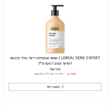
LOREAL SERIE EXPERT | שמפו אבסולוט ריפר גולד קינואה
לשיער פגום | 500 מ"ל
לוריאל
129
מחיר ל-100 מ"ל: ₪25.80
₪
הוספה לסל