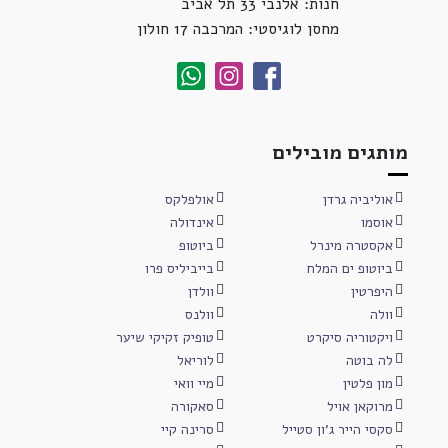
חנות: אלנבי 33 תל אביב
מחסן לוגיסטי: המרכבה 17 חולון
מותגים מובילים
אוליביה גרדן
אולפלקס
אוסמו
אינדולה
אקסטרה מינרל
ביוטופ
ביוטופ ים המלח
בייביליס פרו
היפרטין
וולדן
וולה
וולנס
ויקטוריה סיקרט
טופיק זקיקי שיער
לה בוטה
לוריאל
מון פלטין
מיי וואי
מרוקאן אויל
סאקורה
סקסי הייר ג'ון סטייל
סרינה קיי