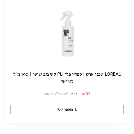
LOREAL טכני ארט | ספריי פלי PLI לעיצוב שיער | 190 מ"ל
לוריאל
99
מחיר ל-100 מ"ל: ₪52.11
₪
הוספה לסל