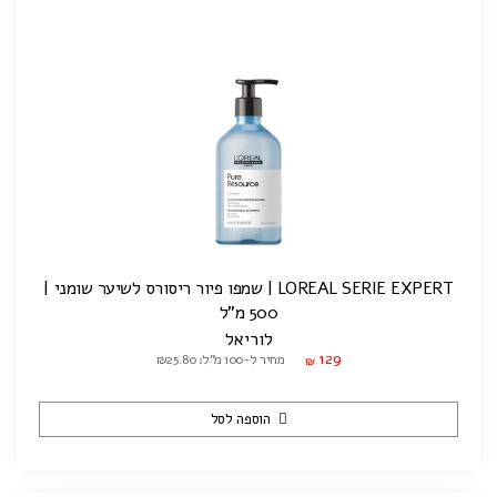
LOREAL SERIE EXPERT | שמפו פיור ריסורס לשיער שומני |
500 מ"ל
לוריאל
129
מחיר ל-100 מ"ל: ₪25.80
₪
הוספה לסל