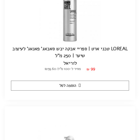
LOREAL טכני ארט | ספריי אבקה יבש סאבאג' פאנאג' לעיצוב
שיער | 250 מ"ל
לוריאל
99
מחיר ל-100 מ"ל: ₪39.60
₪
הוספה לסל