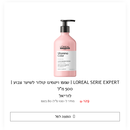
LOREAL SERIE EXPERT | שמפו ויטמינו קולור לשיער צבוע |
500 מ"ל
לוריאל
129
מחיר ל-100 מ"ל: ₪25.80
₪
הוספה לסל