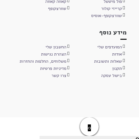
פול מיטשל
קאווה קאווה
קרייזי קולור
שוורצקופף
שוורצקופף-אוסיס
מידע נוסף
המועדפים שלי
החשבון שלי
אודות
הצהרת נגישות
שאלות ותשובות
משלוחים, החלפות והחזרות
תקנון
מדיניות פרטיות
ביטול עסקה
צרו קשר
0
0