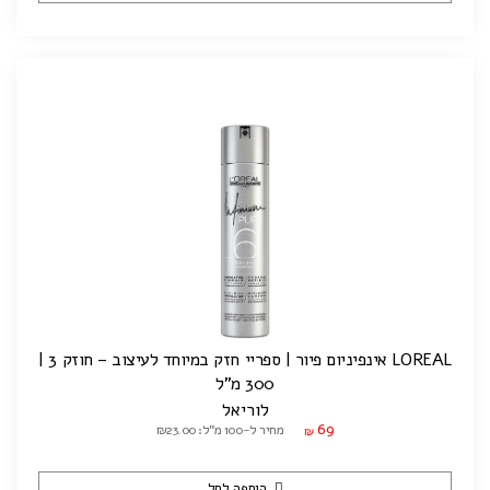
LOREAL אינפיניום פיור | ספריי חזק במיוחד לעיצוב – חוזק 3 |
300 מ"ל
לוריאל
69
מחיר ל-100 מ"ל: ₪23.00
₪
הוספה לסל