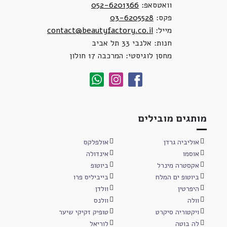
וואטסאפ:
052-6201366
פקס:
03-6205528
מייל:
contact@beautyfactory.co.il
חנות: אלנבי 33 תל אביב
מחסן לוגיסטי: המרכבה 17 חולון
מותגים מובילים
אוליביה גרדן
אולפלקס
אוסמו
אינדולה
אקסטרה מינרל
ביוטופ
ביוטופ ים המלח
בייביליס פרו
היפרטין
וולדן
וולה
וולנס
ויקטוריה סיקרט
טופיק זקיקי שיער
לה בוטה
לוריאל