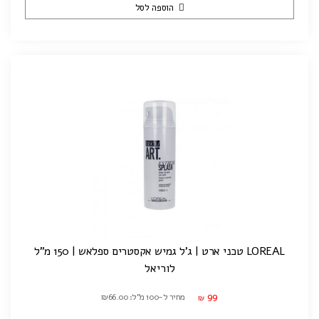
הוספה לסל
LOREAL טכני ארט | ג'ל גמיש אקסטרים ספלאש | 150 מ"ל
לוריאל
99
מחיר ל-100 מ"ל: ₪66.00
₪