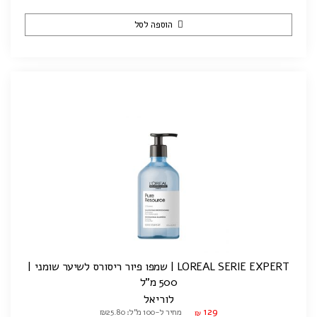
הוספה לסל
LOREAL SERIE EXPERT | שמפו פיור ריסורס לשיער שומני |
500 מ"ל
לוריאל
129
מחיר ל-100 מ"ל: ₪25.80
₪