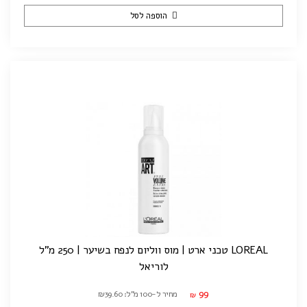
הוספה לסל
LOREAL טכני ארט | מוס ווליום לנפח בשיער | 250 מ"ל
לוריאל
99
מחיר ל-100 מ"ל: ₪39.60
₪