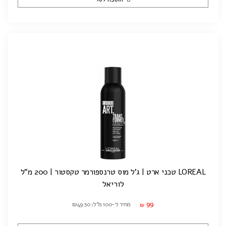
LOREAL טכני ארט | ג'ל מוס טרנספורמר טקסטור | 200 מ"ל
לוריאל
99
מחיר ל-100 מ"ל: ₪49.50
₪