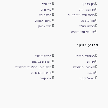
מון פלטין
מיי וואי
מרוקאן אויל
סאקורה
סקסי הייר ג'ון סטייל
סרינה קיי
פול מיטשל
קאווה קאווה
קרייזי קולור
שוורצקופף
שוורצקופף-אוסיס
מידע נוסף
המועדפים שלי
החשבון שלי
אודות
הצהרת נגישות
שאלות ותשובות
משלוחים, החלפות והחזרות
תקנון
מדיניות פרטיות
ביטול עסקה
צרו קשר