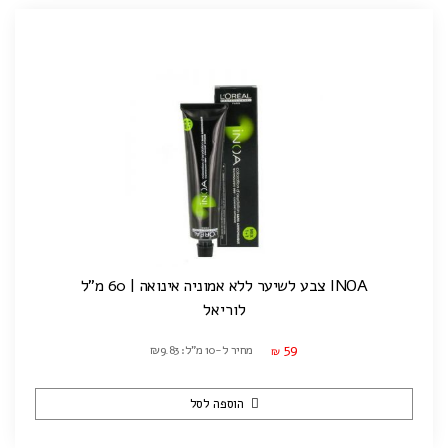
INOA צבע לשיער ללא אמוניה אינואה | 60 מ"ל
לוריאל
59
מחיר ל-10 מ"ל: ₪9.83
₪
הוספה לסל