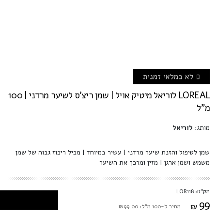
לא במלאי זמנית
LOREAL לוריאל מיטיק אויל | שמן ריצ'ס לשיער מרדני | 100
מ"ל
מותג:
לוריאל
שמן לטיפול והזנת שיער מרדני | עשיר במיוחד | מכיל ריכוז גבוה של שמן
משמש ושמן ארגן | מזין ומרכך את השיער
מק"ט: LOR118
99
₪
מחיר ל-100 מ"ל: ₪99.00