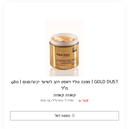
GOLD DUST | מסכה גולד דאסט זהב לשיער יבש/פגום | 480
מ"ל
קאווה קאווה
149
מחיר ל-100 מ"ל: ₪31.04
₪
הוספה לסל