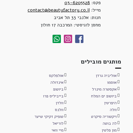
פקס:
03-6205528
מייל:
contact@beautyfactory.co.il
חנות: אלנבי 33 תל אביב
מחסן לוגיסטי: המרכבה 17 חולון
מותגים מובילים
אוליביה גרדן
אולפלקס
אוסמו
אינדולה
אקסטרה מינרל
ביוטופ
ביוטופ ים המלח
בייביליס פרו
היפרטין
וולדן
וולה
וולנס
ויקטוריה סיקרט
טופיק זקיקי שיער
לה בוטה
לוריאל
מון פלטין
מיי וואי