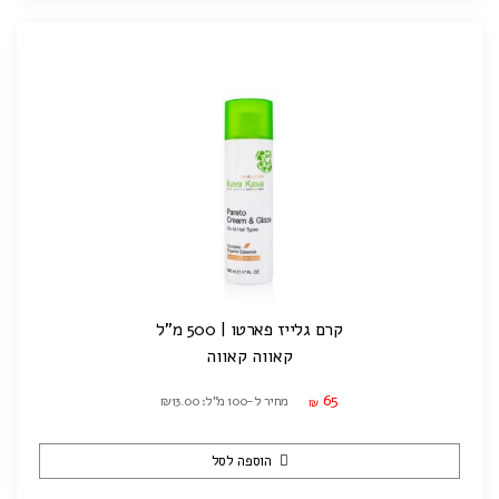
קרם גלייז פארטו | 500 מ"ל
קאווה קאווה
65
מחיר ל-100 מ"ל: ₪13.00
₪
הוספה לסל