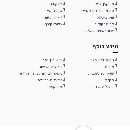
מרוקאן אויל
סאקורה
סקסי הייר ג'ון סטייל
סרינה קיי
פול מיטשל
קאווה קאווה
קרייזי קולור
שוורצקופף
שוורצקופף-אוסיס
מידע נוסף
המועדפים שלי
החשבון שלי
אודות
הצהרת נגישות
שאלות ותשובות
משלוחים, החלפות והחזרות
תקנון
מדיניות פרטיות
ביטול עסקה
צרו קשר