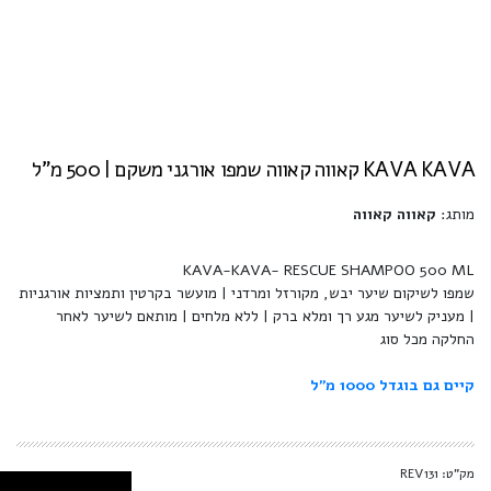
KAVA KAVA קאווה קאווה שמפו אורגני משקם | 500 מ"ל
מותג:
קאווה קאווה
KAVA-KAVA- RESCUE SHAMPOO 500 ML
שמפו לשיקום שיער יבש, מקורזל ומרדני | מועשר בקרטין ותמציות אורגניות
| מעניק לשיער מגע רך ומלא ברק | ללא מלחים | מותאם לשיער לאחר
החלקה מכל סוג
קיים גם בוגדל 1000 מ''ל
מק"ט: REV131