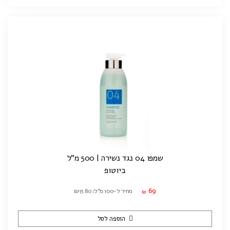
שמפו 04 נגד נשירה | 500 מ"ל
ביוטופ
69
מחיר ל-100 מ"ל: ₪13.80
₪
הוספה לסל