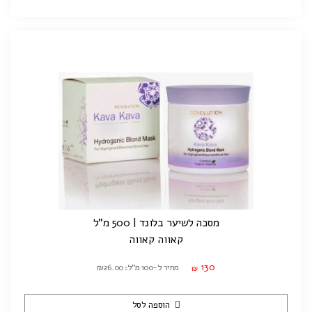
מסכה לשיער בלונד | 500 מ"ל
קאווה קאווה
130
מחיר ל-100 מ"ל: ₪26.00
₪
הוספה לסל