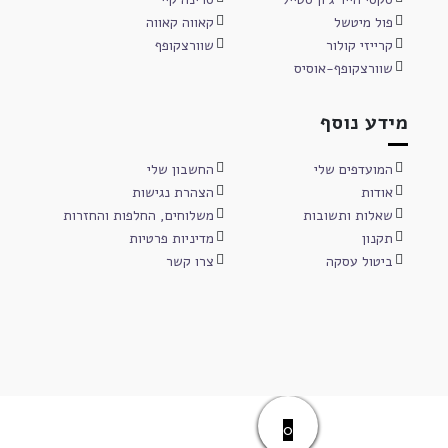
פול מיטשל
קאווה קאווה
קרייזי קולור
שוורצקופף
שוורצקופף-אוסיס
מידע נוסף
המועדפים שלי
החשבון שלי
אודות
הצהרת נגישות
שאלות ותשובות
משלוחים, החלפות והחזרות
תקנון
מדיניות פרטיות
ביטול עסקה
צרו קשר
0