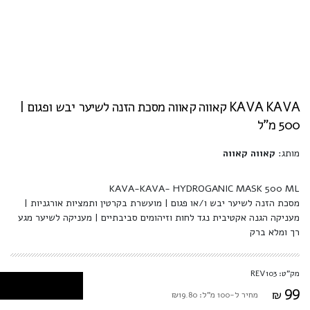
KAVA KAVA קאווה קאווה מסכת הזנה לשיער יבש ופגום |
500 מ"ל
מותג:
קאווה קאווה
KAVA-KAVA- HYDROGANIC MASK 500 ML
מסכת הזנה לשיער יבש ו/או פגום | מועשרת בקרטין ותמציות אורגניות |
מעניקה הגנה אקטיבית נגד לחות וזיהומים סביבתיים | מעניקה לשיער מגע
רך ומלא ברק
מק"ט: REV103
99
₪
מחיר ל-100 מ"ל: ₪19.80