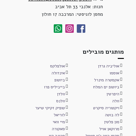
חנות: אלנבי 33 תל אביב
מחסן לוגיסטי: המרכבה 17 חולון
מותגים מובילים
אוליביה גרדן
אולפלקס
אוסמו
אינדולה
אקסטרה מינרל
ביוטופ
ביוטופ ים המלח
בייביליס פרו
היפרטין
וולדן
וולה
וולנס
ויקטוריה סיקרט
טופיק זקיקי שיער
לה בוטה
לוריאל
מון פלטין
מיי וואי
מרוקאן אויל
סאקורה
סקסי הייר ג'ון סטייל
סרינה קיי