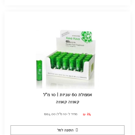
אמפולת 60 שניות | 10 מ"ל
קאווה קאווה
24
מחיר ל-10 מ"ל: ₪24.00
₪
הוספה לסל