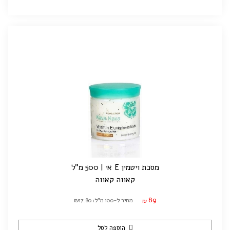
מסכת ויטמין E אי | 500 מ"ל
קאווה קאווה
89
מחיר ל-100 מ"ל: ₪17.80
₪
הוספה לסל