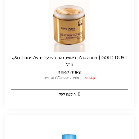
GOLD DUST | מסכה גולד דאסט זהב לשיער יבש/פגום | 480
מ"ל
קאווה קאווה
149
מחיר ל-100 מ"ל: ₪31.04
₪
הוספה לסל