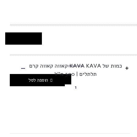
-
כמות של KAVA KAVA קאווה קאווה קרם
+
בחרו כמות
תלתלים | 500 מ''ל
הוספה לסל