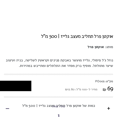
אוקטן פרל תחליב מעצב גלייז | 500 מ"ל
מותג:
אוקטן פרל
נוזל ג'ל פיסולי, גלייז מועשר באבקת פנינים וקראטין לשליטה, בניה ועיצוב
שיער מתולתל. מוסיף ברק מסדר את התלתלים ומתייבש במהירות.
מק"ט: PO005
69
₪
מחיר ל-100 מ"ל: ₪13.80
-
כמות של אוקטן פרל תחליב מעצב גלייז | 500 מ"ל
+
בחרו כמות