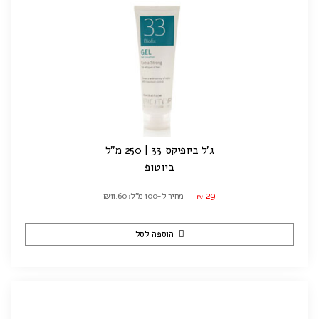
ג'ל ביופיקס 33 | 250 מ"ל
ביוטופ
29
מחיר ל-100 מ"ל: ₪11.60
₪
הוספה לסל