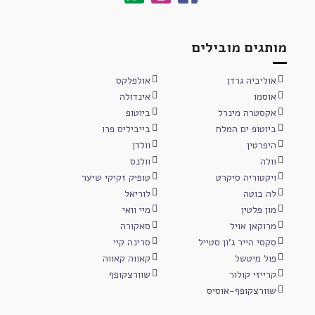
מותגים מובילים
אוליביה גרדן
אולפלקס
אוסמו
אינדולה
אקסטרה מינרל
ביוטופ
ביוטופ ים המלח
בייביליס פרו
היפרטין
וולדן
וולה
וולנס
ויקטוריה סיקרט
טופיק זקיקי שיער
לה בוטה
לוריאל
מון פלטין
מיי וואי
מרוקאן אויל
סאקורה
סקסי הייר ג'ון סטייל
סרינה קיי
פול מיטשל
קאווה קאווה
קרייזי קולור
שוורצקופף
שוורצקופף-אוסיס