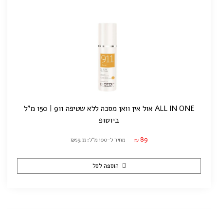
ALL IN ONE אול אין וואן מסכה ללא שטיפה 911 | 150 מ"ל
ביוטופ
89
מחיר ל-100 מ"ל: ₪59.33
₪
הוספה לסל