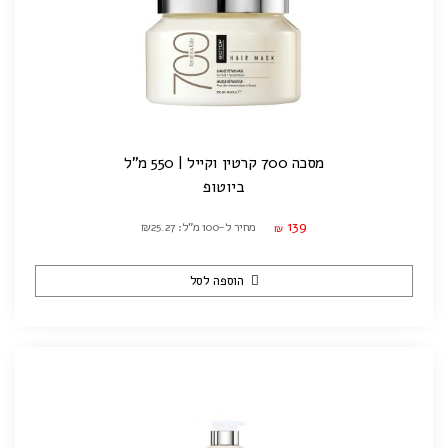
מסכה 700 קרטין וקייל | 550 מ"ל
ביוטופ
139
מחיר ל-100 מ"ל: ₪25.27
₪
הוספה לסל