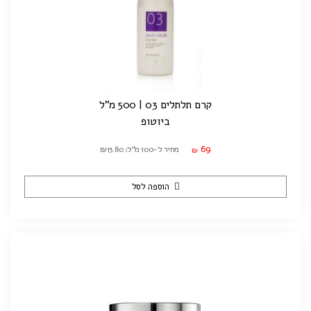
קרם תלתלים 03 | 500 מ"ל
ביוטופ
69
מחיר ל-100 מ"ל: ₪13.80
₪
הוספה לסל