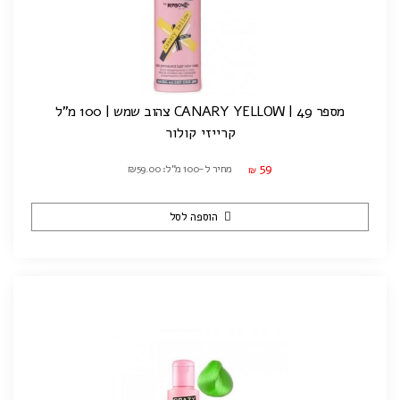
מספר 49 | CANARY YELLOW צהוב שמש | 100 מ"ל
קרייזי קולור
59
מחיר ל-100 מ"ל: ₪59.00
₪
הוספה לסל