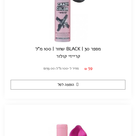
מספר 30 | BLACK שחור | 100 מ"ל
קרייזי קולור
59
מחיר ל-100 מ"ל: ₪59.00
₪
הוספה לסל