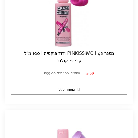
מספר 42 | PINKISSIMO ורוד פוקסיה | 100 מ"ל
קרייזי קולור
59
מחיר ל-100 מ"ל: ₪59.00
₪
הוספה לסל