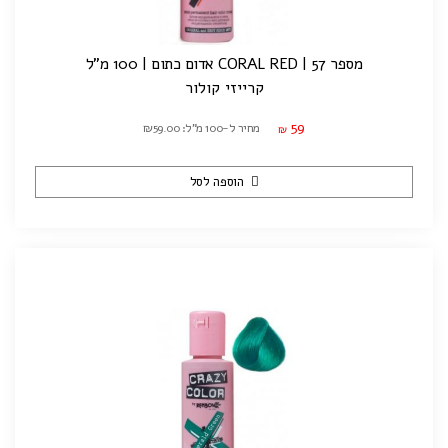
מספר 57 | CORAL RED אדום כתום | 100 מ"ל
קרייזי קולור
59
מחיר ל-100 מ"ל: ₪59.00
₪
הוספה לסל