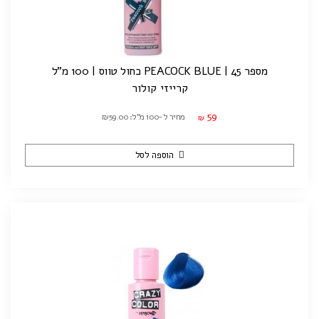
מספר 45 | PEACOCK BLUE כחול טווס | 100 מ"ל
קרייזי קולור
59
מחיר ל-100 מ"ל: ₪59.00
₪
הוספה לסל