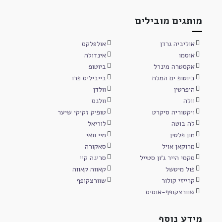
מותגים מובילים
אוליביה גרדן
אולפלקס
אוסמו
אינדולה
אקסטרה מינרל
ביוטופ
ביוטופ ים המלח
בייביליס פרו
היפרטין
וולדן
וולה
וולנס
ויקטוריה סיקרט
טופיק זקיקי שיער
לה בוטה
לוריאל
מון פלטין
מיי וואי
מרוקאן אויל
סאקורה
סקסי הייר ג'ון סטייל
סרינה קיי
פול מיטשל
קאווה קאווה
קרייזי קולור
שוורצקופף
שוורצקופף-אוסיס
מידע נוסף