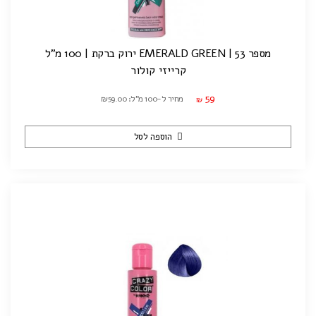
מספר 53 | EMERALD GREEN ירוק ברקת | 100 מ"ל
קרייזי קולור
59
מחיר ל-100 מ"ל: ₪59.00
₪
הוספה לסל