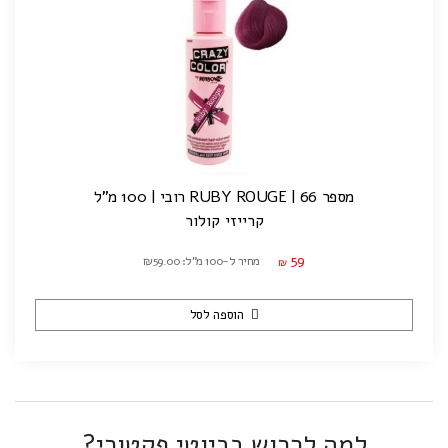
מספר 66 | RUBY ROUGE רובי | 100 מ"ל
קרייזי קולור
59
מחיר ל-100 מ"ל: ₪59.00
₪
הוספה לסל
למה לרכוש בביוטי פקטורי?