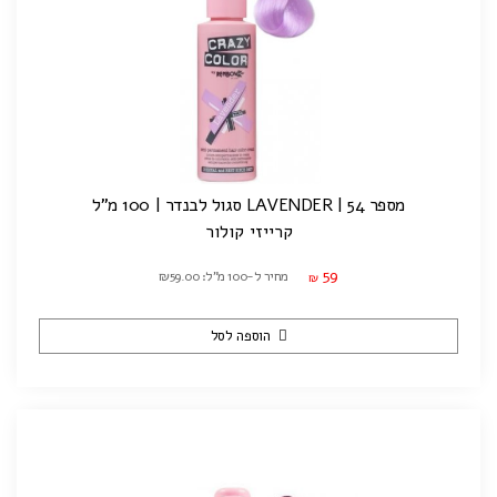
מספר 54 | LAVENDER סגול לבנדר | 100 מ"ל
קרייזי קולור
59
מחיר ל-100 מ"ל: ₪59.00
₪
הוספה לסל