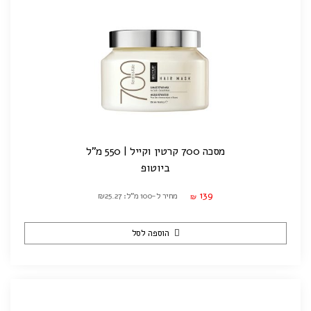
מסכה 700 קרטין וקייל | 550 מ"ל
ביוטופ
139
מחיר ל-100 מ"ל: ₪25.27
₪
הוספה לסל