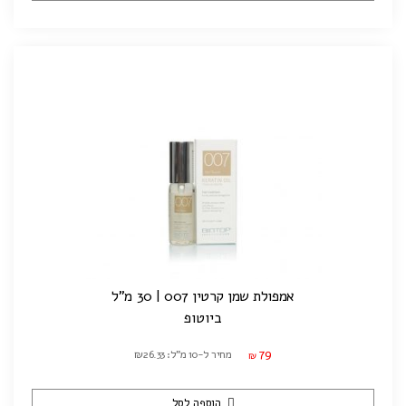
אמפולת שמן קרטין 007 | 30 מ"ל
ביוטופ
79
מחיר ל-10 מ"ל: ₪26.33
₪
הוספה לסל