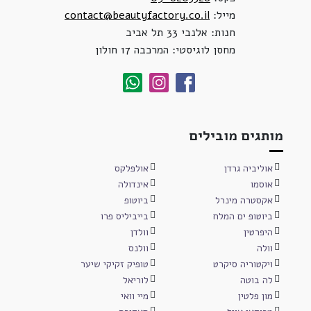
מייל:
contact@beautyfactory.co.il
חנות: אלנבי 33 תל אביב
מחסן לוגיסטי: המרכבה 17 חולון
מותגים מובילים
אוליביה גרדן
אולפלקס
אוסמו
אינדולה
אקסטרה מינרל
ביוטופ
ביוטופ ים המלח
בייביליס פרו
היפרטין
וולדן
וולה
וולנס
ויקטוריה סיקרט
טופיק זקיקי שיער
לה בוטה
לוריאל
מון פלטין
מיי וואי