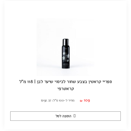
ספריי קראטין בצבע שחור לכיסוי שיער לבן | 118 מ"ל
קראטרפי
109
מחיר ל-100 מ"ל: ₪92.37
₪
הוספה לסל