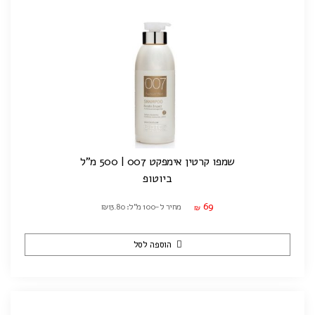
שמפו קרטין אימפקט 007 | 500 מ"ל
ביוטופ
69
מחיר ל-100 מ"ל: ₪13.80
₪
הוספה לסל