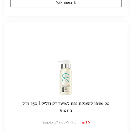
הוספה לסל
20 שמפו להענקת נפח לשיער דק ודליל | 250 מ"ל
ביוטופ
59
מחיר ל-100 מ"ל: ₪23.60
₪