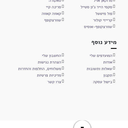
מרוקאן אויל
סאקורה
סקסי הייר ג'ון סטייל
סרינה קיי
פול מיטשל
קאווה קאווה
קרייזי קולור
שוורצקופף
שוורצקופף-אוסיס
מידע נוסף
המועדפים שלי
החשבון שלי
אודות
הצהרת נגישות
שאלות ותשובות
משלוחים, החלפות והחזרות
תקנון
מדיניות פרטיות
ביטול עסקה
צרו קשר