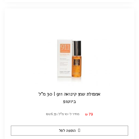
אמפולת שמן קינואה 911 | 30 מ"ל
ביוטופ
79
מחיר ל-10 מ"ל: ₪26.33
₪
הוספה לסל