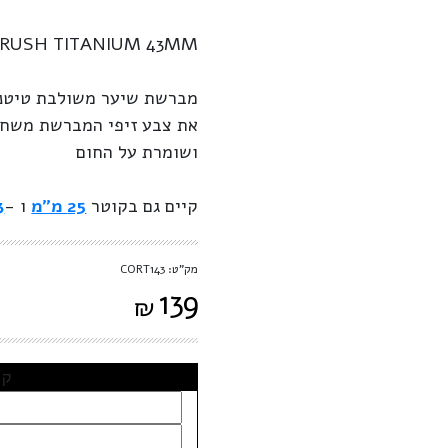
BRUSH TITANIUM 43MM
מברשת שיער משולבת טיטניו
את צבע זיפי המברשת משחו
ושומרת על החום
קיים גם בקוטר
25 מ"מ
ו -
33
מק"ט: CORT143
139
₪
קב