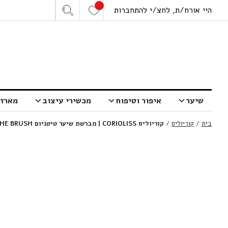
היי אורח/ת, לחצ/י להתחברות
שיער
איפור וטיפוח
מכשירי עיצוב
מארזי
בית
/
קוריוליס
/
קוריוליס CORIOLISS | מברשת שיער טיטניום THE BRUSH | קוטר 43 מ”מ