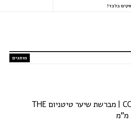
מותגים
קוריוליס CORIOLISS | מברשת שיער טיטניום THE