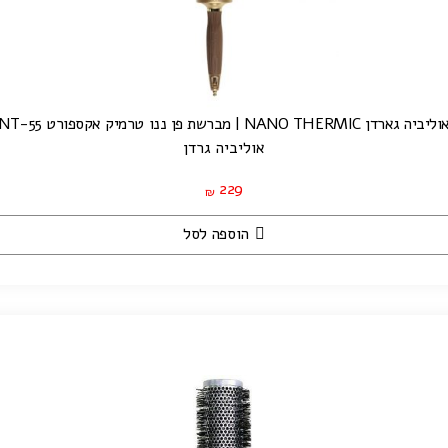
ליביה גארדן NANO THERMIC | מברשת פן ננו טרמיק אקספורט NT-55
אוליביה גרדן
229
₪
הוספה לסל