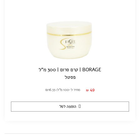
BORAGE | קרם סרום | 300 מ"ל
פסטל
49
מחיר ל-100 מ"ל: ₪16.33
₪
הוספה לסל