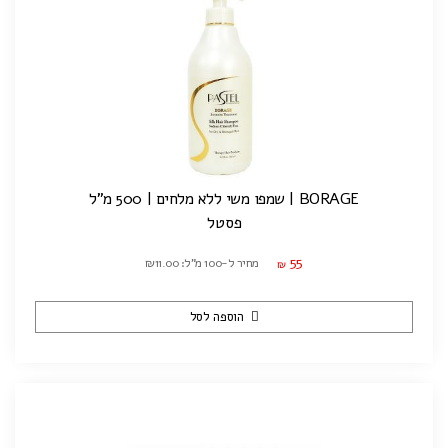
BORAGE | שמפו משי ללא מלחים | 500 מ"ל
פסטל
55
מחיר ל-100 מ"ל: ₪11.00
₪
הוספה לסל