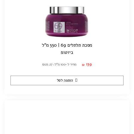
מסכת תלתלים 69 | 550 מ"ל
ביוטופ
139
מחיר ל-100 מ"ל: ₪25.27
₪
הוספה לסל