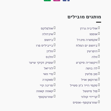
מותגים מובילים
אוליביה גרדן
אולפלקס
אוסמו
אינדולה
אקסטרה מינרל
ביוטופ
ביוטופ ים המלח
בייביליס פרו
היפרטין
וולדן
וולה
וולנס
ויקטוריה סיקרט
טופיק זקיקי שיער
לה בוטה
לוריאל
מון פלטין
מיי וואי
מרוקאן אויל
סאקורה
סקסי הייר ג'ון סטייל
סרינה קיי
פול מיטשל
קאווה קאווה
קרייזי קולור
שוורצקופף
שוורצקופף-אוסיס