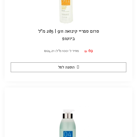
סרום ספריי קינואה 911 | 285 מ"ל
ביוטופ
69
מחיר ל-100 מ"ל: ₪24.21
₪
הוספה לסל