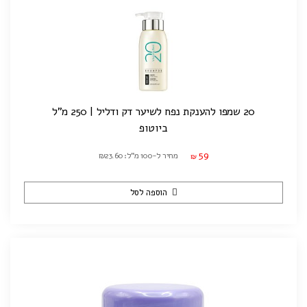
20 שמפו להענקת נפח לשיער דק ודליל | 250 מ"ל
ביוטופ
59
מחיר ל-100 מ"ל: ₪23.60
₪
הוספה לסל