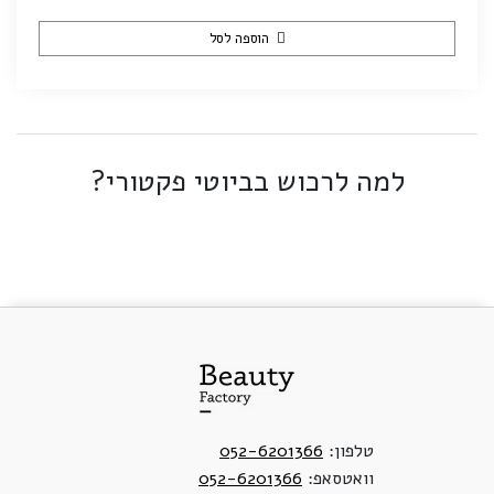
הוספה לסל
למה לרכוש בביוטי פקטורי?
טלפון:
052-6201366
וואטסאפ:
052-6201366