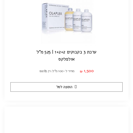
ערכת 3 בקבוקים 1+2+2 | 525 מ"ל
אולפלקס
1,500
מחיר ל-100 מ"ל: ₪285.71
₪
הוספה לסל