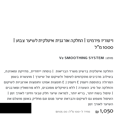
ויטוריו פירמינו | החלקה אורגנית איטלקית לשיער צבוע |
1000 מ"ל
מותג:
V2 SMOOTHING SYSTEM
החלקה איטלקית ברשיון משרד הבריאות | נוסחה ייחודית, מדויקת ומאוזנת,
בשילוב מרכיבים מתקדמים לטיפול ולשיקום של שיערך | מועשרת בשמן
המרולה בתוספת ויטמין E ויטמין E J חומצות אמינו וחומצות אורגניות לשיקום
והחלקה של סיב השערה | ללא כימיקלים מסוכנים, ללא פורמאלין ופארבנים
| טיפול בטוח יותר, בריא יותר, למראה שיער חלק טבעי וחיוני לאורך זמן |
הטיפול משמש גם לשיקום והבראת שיער פגום וגם מחליק באופן מושלם את
השיער לאורך זמן
1,050
₪
מחיר ל-100 מ"ל: ₪105.00