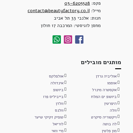
פקס:
03-6205528
מייל:
contact@beautyfactory.co.il
חנות: אלנבי 33 תל אביב
מחסן לוגיסטי: המרכבה 17 חולון
מותגים מובילים
אוליביה גרדן
אולפלקס
אוסמו
אינדולה
אקסטרה מינרל
ביוטופ
ביוטופ ים המלח
בייביליס פרו
היפרטין
וולדן
וולה
וולנס
ויקטוריה סיקרט
טופיק זקיקי שיער
לה בוטה
לוריאל
מון פלטין
מיי וואי