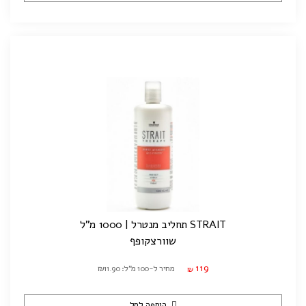
STRAIT תחליב מנטרל | 1000 מ"ל
שוורצקופף
119
מחיר ל-100 מ"ל: ₪11.90
₪
הוספה לסל