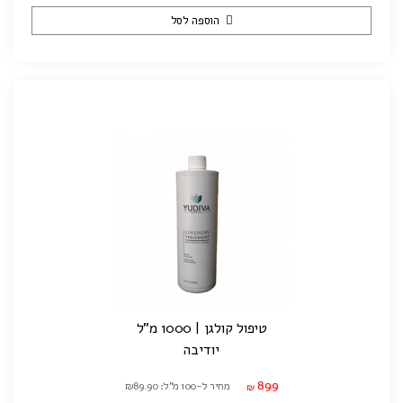
הוספה לסל
טיפול קולגן | 1000 מ"ל
יודיבה
899
מחיר ל-100 מ"ל: ₪89.90
₪