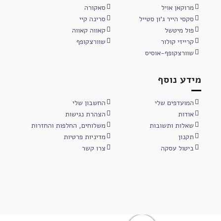
מרוקאן אויל
סאקורה
סקסי הייר ג'ון סטייל
סרינה קיי
פול מיטשל
קאווה קאווה
קרייזי קולור
שוורצקופף
שוורצקופף-אוסיס
מידע נוסף
המועדפים שלי
החשבון שלי
אודות
הצהרת נגישות
שאלות ותשובות
משלוחים, החלפות והחזרות
תקנון
מדיניות פרטיות
ביטול עסקה
צרו קשר