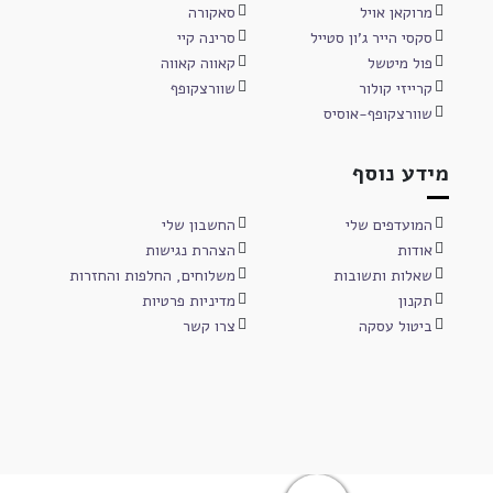
מרוקאן אויל
סאקורה
סקסי הייר ג'ון סטייל
סרינה קיי
פול מיטשל
קאווה קאווה
קרייזי קולור
שוורצקופף
שוורצקופף-אוסיס
מידע נוסף
המועדפים שלי
החשבון שלי
אודות
הצהרת נגישות
שאלות ותשובות
משלוחים, החלפות והחזרות
תקנון
מדיניות פרטיות
ביטול עסקה
צרו קשר