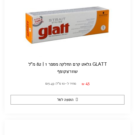
GLATT גלאט קרם החלקה מספר 1 | 82 מ"ל
שוורצקופף
45
מחיר ל-10 מ"ל: ₪5.49
₪
הוספה לסל