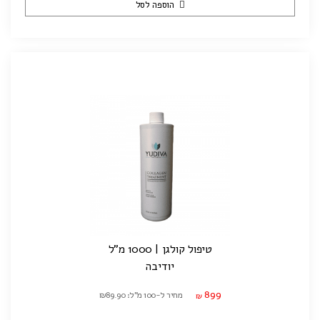
הוספה לסל
טיפול קולגן | 1000 מ"ל
יודיבה
899
מחיר ל-100 מ"ל: ₪89.90
₪