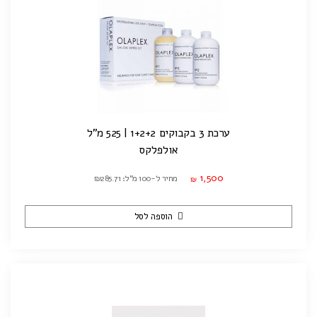
ערכת 3 בקבוקים 1+2+2 | 525 מ"ל
אולפלקס
1,500
מחיר ל-100 מ"ל: ₪285.71
₪
הוספה לסל