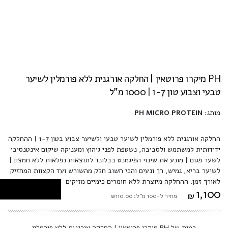
PH מיקרו פרוטאין | החלקה אורגנית ללא פורמלין לשיער
טבעי וצבוע טון 1-7 | 1000 מ"ל
מותג:
PH MICRO PROTEIN
החלקה אורגנית ללא פורמלין לשיער טבעי ולשיער צבוע בטון 1-7 | ההחלקה
ידידותית למשתמש ולסביבה, נשטפת לפני גיהוץ ומעניקה שיקום אינטנסיבי
לשער פגום | מונע את שינוי הפיגמנט בבלונד לתוצאות נפלאות ללא חמצון |
לשיער בריא, גמיש, רך ונעים והכי חשוב חלק מהשורש ועד הקצוות המחזיק
לאורך זמן. ההחלקה מיוצרת ללא חומרים כימיים מזיקים
1,100
₪
מחיר ל-100 מ"ל: ₪110.00
כמות של PH מיקרו פרוטאין | החלקה אורגנית ללא פורמלין