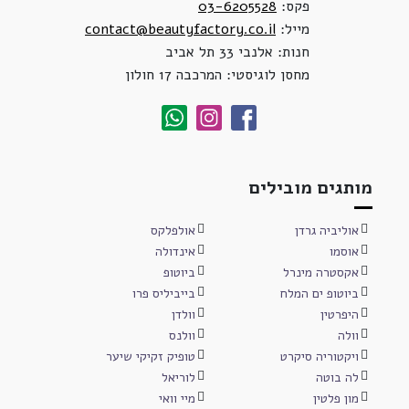
פקס:
03-6205528
מייל:
contact@beautyfactory.co.il
חנות: אלנבי 33 תל אביב
מחסן לוגיסטי: המרכבה 17 חולון
מותגים מובילים
אוליביה גרדן
אולפלקס
אוסמו
אינדולה
אקסטרה מינרל
ביוטופ
ביוטופ ים המלח
בייביליס פרו
היפרטין
וולדן
וולה
וולנס
ויקטוריה סיקרט
טופיק זקיקי שיער
לה בוטה
לוריאל
מון פלטין
מיי וואי