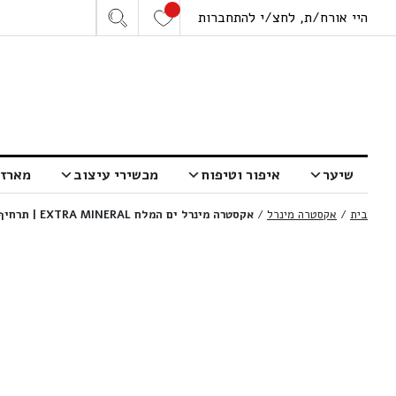
היי אורח/ת, לחצ/י להתחברות
שיער
איפור וטיפוח
מכשירי עיצוב
מארזי
בית
/
אקסטרה מינרל
/
אקסטרה מינרל ים המלח EXTRA MINERAL | תרחיף ייבוש BIOCELL לייבוש פצעונים | 30 מ”ל