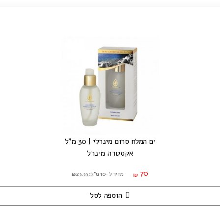
ים המלח סרום מינרלי | 30 מ"ל
אקסטרה מינרל
70
מחיר ל-10 מ"ל: ₪23.33
₪
הוספה לסל