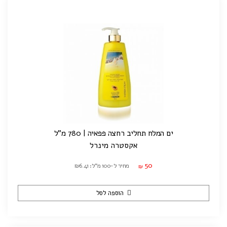
ים המלח תחליב רחצה פפאיה | 780 מ"ל
אקסטרה מינרל
50
מחיר ל-100 מ"ל: ₪6.41
₪
הוספה לסל