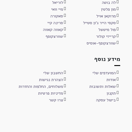
לה בוטה
לוריאל
מון פלטין
מיי וואי
מרוקאן אויל
סאקורה
סקסי הייר ג'ון סטייל
סרינה קיי
פול מיטשל
קאווה קאווה
קרייזי קולור
שוורצקופף
שוורצקופף-אוסיס
מידע נוסף
המועדפים שלי
החשבון שלי
אודות
הצהרת נגישות
שאלות ותשובות
משלוחים, החלפות והחזרות
תקנון
מדיניות פרטיות
ביטול עסקה
צרו קשר