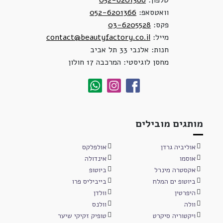
טלפון:
052-6201366
וואטסאפ:
052-6201366
פקס:
03-6205528
מייל:
contact@beautyfactory.co.il
חנות: אלנבי 33 תל אביב
מחסן לוגיסטי: המרכבה 17 חולון
מותגים מובילים
אוליביה גרדן
אולפלקס
אוסמו
אינדולה
אקסטרה מינרל
ביוטופ
ביוטופ ים המלח
בייביליס פרו
היפרטין
וולדן
וולה
וולנס
ויקטוריה סיקרט
טופיק זקיקי שיער