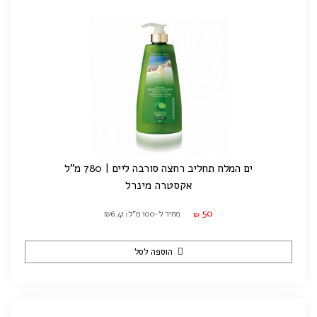
ים המלח תחליב רחצה סורבה ליים | 780 מ"ל
אקסטרה מינרל
50
מחיר ל-100 מ"ל: ₪6.41
₪
הוספה לסל