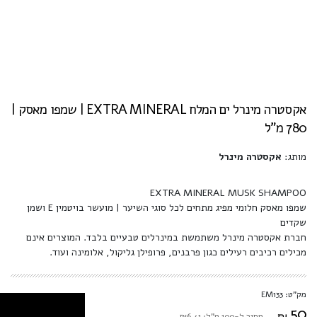
אקסטרה מינרל ים המלח EXTRA MINERAL | שמפו מאסק |
780 מ"ל
מותג:
אקסטרה מינרל
EXTRA MINERAL MUSK SHAMPOO
שמפו מאסק חלומי מפיג מתחים לכל סוגי השיער | מועשר בויטמין E ושמן
שקדים
חברת אקסטרה מינרל משתמשת במינרלים טבעיים בלבד. המוצרים אינם
מכילים רכיבים רעילים כגון פרבנים, פרופילן גליקול, אלומינה ועוד.
מק"ט: EM133
50
₪
מחיר ל-100 מ"ל: ₪6.41