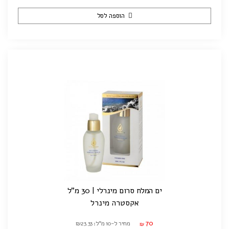
הוספה לסל
ים המלח סרום מינרלי | 30 מ"ל
אקסטרה מינרל
70
מחיר ל-10 מ"ל: ₪23.33
₪