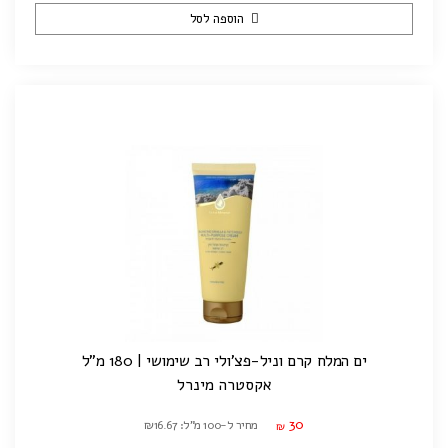
הוספה לסל
ים המלח קרם וניל-פצ'ולי רב שימושי | 180 מ"ל
אקסטרה מינרל
30
מחיר ל-100 מ"ל: ₪16.67
₪