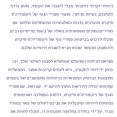
ניחוח יוקרתי ויוקרתי מבלי לשבור את הקופה. מותג נרדף
לתחכום, נשיות ופיתוי, מוצרי ספריי הגוף של ויקטוריה'ס
סיקרט מוערכים בזכות האלגנטיות המשתלמת שלהם. עם
מחירים נמוכים משמעותית מאלה של בשמי פרימיום רבים,
תוכלו לרכוש בביטחון ספריי גוף של ויקטוריה'ס סיקרט
ולהתפנק מהפאר שהוא מביא לשגרת היומיום שלכם.
מציאת הניחוח המושלם שמחמיא לסגנון האישי שלך, ובו
בזמן ידידותי לתקציב, היא לעתים קרובות אתגר. התפעלות
מתצוגות הבוטיק המפוארות וניחוחות מתמשכים של בשמים
קסומים יכולה להיראות מחוץ להישג יד. עם זאת, עם ספריי
הגוף של ויקטוריה'ס סיקרט, דלתות הממלכה הארומטית
נפתחות לרווחה ומקבלות את פניכם לעולם של פאר במחיר
סביר. על ידי בחירה בחלופה חסכונית זו, תוכלו לחוות את