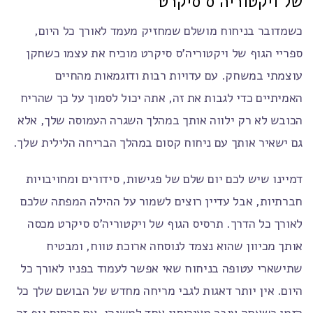
של ויקטוריה'ס סיקרט
כשמדובר בניחוח מושלם שמחזיק מעמד לאורך כל היום,
ספריי הגוף של ויקטוריה'ס סיקרט מוכיח את עצמו כשחקן
עוצמתי במשחק. עם עדויות רבות ודוגמאות מהחיים
האמיתיים כדי לגבות את זה, אתה יכול לסמוך על כך שהריח
הכובש לא רק ילווה אותך במהלך השגרה העמוסה שלך, אלא
גם ישאיר אותך עם ניחוח קסום במהלך הבריחה הלילית שלך.
דמיינו שיש לכם יום שלם של פגישות, סידורים ומחויבויות
חברתיות, אבל עדיין רוצים לשמור על ההילה המפתה שלכם
לאורך כל הדרך. תרסיס הגוף של ויקטוריה'ס סיקרט מכסה
אותך מכיוון שהוא נצמד לנוסחה ארוכת טווח, ומבטיח
שתישארי עטופה בניחוח שאי אפשר לעמוד בפניו לאורך כל
היום. אין יותר דאגות לגבי מריחה מחדש של הבושם שלך כל