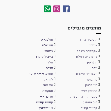
מותגים מובילים
אוליביה גרדן
אולפלקס
אוסמו
אינדולה
אקסטרה מינרל
ביוטופ
ביוטופ ים המלח
בייביליס פרו
היפרטין
וולדן
וולה
וולנס
ויקטוריה סיקרט
טופיק זקיקי שיער
לה בוטה
לוריאל
מון פלטין
מיי וואי
מרוקאן אויל
סאקורה
סקסי הייר ג'ון סטייל
סרינה קיי
פול מיטשל
קאווה קאווה
קרייזי קולור
שוורצקופף