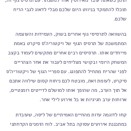
הזמן כשאתה עובר מאירוסין אחד למשנהו. עם תרסיס גוף זה,
תוכלו להתמקד בניווט היום שלכם מבלי לדאוג לגבי הריח
שלכם.
בהשוואה לתרסיסי גוף אחרים בשוק, העמידות והעוצמה
המתמשכת של תרסיס הגוף של ויקטוריה'ס סיקרט באמת
מייחדים אותו. תרסיסים רבים אחרים מתקשים לעמוד בקצב
המשחק היומי ובקושי מצליחים לעבור את אחר הצהריים
לפני שהריח מתחיל להתפוגג. עם ספריי הגוף של ויקטוריה'ס
סיקרט, לעומת זאת, מובטח לכם ניחוח קסום שילווה אתכם
אל תוך הערב, מה שהופך אותו למושלם לדייטים רומנטיים,
ארוחות ערב חגיגיות או כל אירוע לילי אחר.
קחו לדוגמה עדות מהחיים האמיתיים של ליסה, שעובדת
כמתכננת אירועים עסוקה בתל אביב. לוח הזמנים הקדחתני