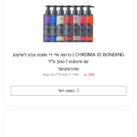
CHROMA ID BONDING | כרומה איי די מסכת צבע לשיקום
עם פיגמנט | 300 מ"ל
שוורצקופף
129
מחיר ל-100 מ"ל: ₪43.00
₪
הוספה לסל