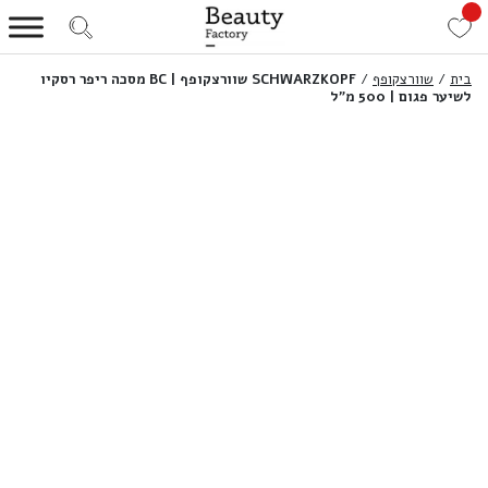
בית
/
שוורצקופף
/
SCHWARZKOPF שוורצקופף | BC מסכה ריפר רסקיו
לשיער פגום | 500 מ”ל