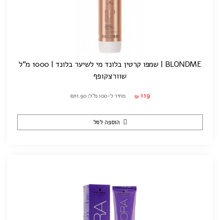
BLONDME | שמפו קרטין בלונד מי לשיער בלונד | 1000 מ"ל
שוורצקופף
119
מחיר ל-100 מ"ל: ₪11.90
₪
הוספה לסל