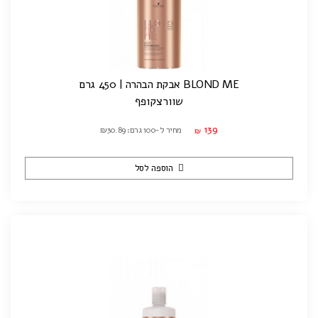
BLOND ME אבקת הבהרה | 450 גרם
שוורצקופף
139
מחיר ל-100 גרם: ₪30.89
₪
הוספה לסל