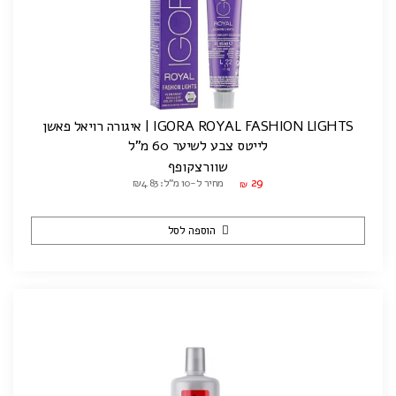
IGORA ROYAL FASHION LIGHTS | איגורה רויאל פאשן
לייטס צבע לשיער 60 מ"ל
שוורצקופף
29
מחיר ל-10 מ"ל: ₪4.83
₪
הוספה לסל