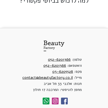
למה לרכוש בביוטי פקטורי?
טלפון:
052-6201366
וואטסאפ:
052-6201366
פקס:
03-6205528
מייל:
contact@beautyfactory.co.il
חנות: אלנבי 33 תל אביב
מחסן לוגיסטי: המרכבה 17 חולון