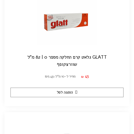
GLATT גלאט קרם החלקה מספר 0 | 82 מ"ל
שוורצקופף
45
מחיר ל-10 מ"ל: ₪5.49
₪
הוספה לסל