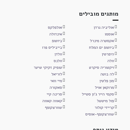
מותגים מובילים
אוליביה גרדן
אולפלקס
אוסמו
אינדולה
אקסטרה מינרל
ביוטופ
ביוטופ ים המלח
בייביליס פרו
היפרטין
וולדן
וולה
וולנס
ויקטוריה סיקרט
טופיק זקיקי שיער
לה בוטה
לוריאל
מון פלטין
מיי וואי
מרוקאן אויל
סאקורה
סקסי הייר ג'ון סטייל
סרינה קיי
פול מיטשל
קאווה קאווה
קרייזי קולור
שוורצקופף
שוורצקופף-אוסיס
מידע נוסף