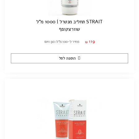
STRAIT תחליב מנטרל | 1000 מ"ל
שוורצקופף
119
מחיר ל-100 מ"ל: ₪11.90
₪
הוספה לסל