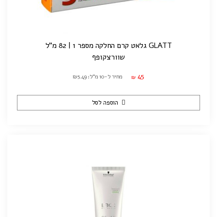
GLATT גלאט קרם החלקה מספר 1 | 82 מ"ל
שוורצקופף
45
מחיר ל-10 מ"ל: ₪5.49
₪
הוספה לסל