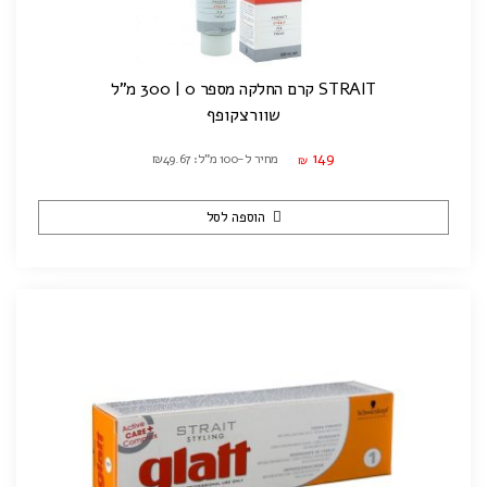
STRAIT קרם החלקה מספר 0 | 300 מ"ל
שוורצקופף
149
מחיר ל-100 מ"ל: ₪49.67
₪
הוספה לסל