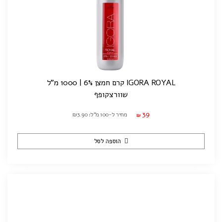
IGORA ROYAL קרם חמצן 6% | 1000 מ"ל
שוורצקופף
39
מחיר ל-100 מ"ל: ₪3.90
₪
הוספה לסל