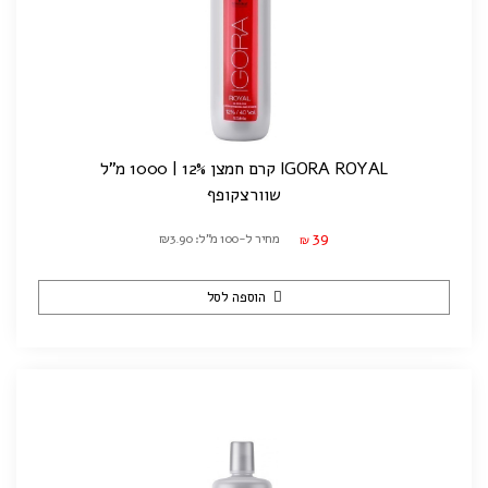
IGORA ROYAL קרם חמצן 12% | 1000 מ"ל
שוורצקופף
39
מחיר ל-100 מ"ל: ₪3.90
₪
הוספה לסל