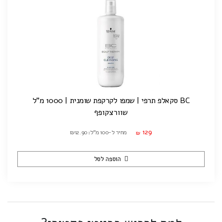
BC סקאלפ תרפי | שמפו לקרקפת שומנית | 1000 מ"ל
שוורצקופף
129
מחיר ל-100 מ"ל: ₪12.90
₪
הוספה לסל