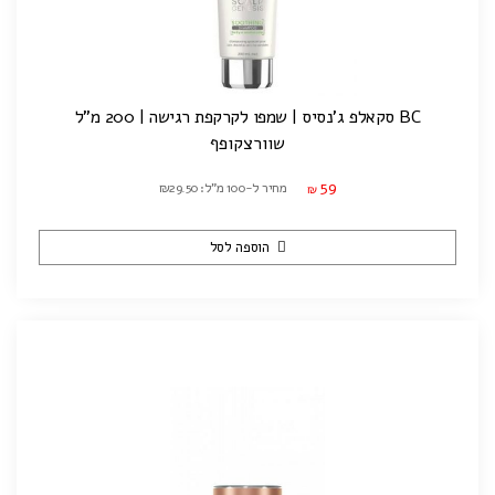
BC סקאלפ ג'נסיס | שמפו לקרקפת רגישה | 200 מ"ל
שוורצקופף
59
מחיר ל-100 מ"ל: ₪29.50
₪
הוספה לסל