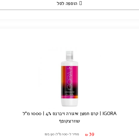
הוספה לסל
IGORA | קרם חמצן איגורה ויברנס 4% | 1000 מ"ל
שוורצקופף
39
מחיר ל-100 מ"ל: ₪3.90
₪