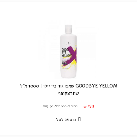
GOODBYE YELLOW שמפו גוד ביי יילו | 1000 מ"ל
שוורצקופף
159
מחיר ל-100 מ"ל: ₪15.90
₪
הוספה לסל