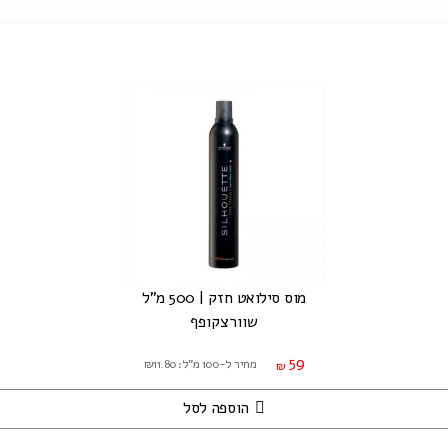
מוס סילואט חזק | 500 מ"ל
שוורצקופף
59
מחיר ל-100 מ"ל: ₪11.80
₪
הוספה לסל