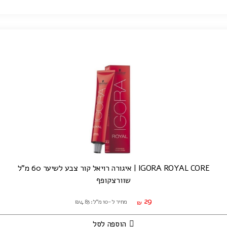
IGORA ROYAL CORE | איגורה רויאל קור צבע לשיער 60 מ"ל
שוורצקופף
29
מחיר ל-10 מ"ל: ₪4.83
₪
הוספה לסל