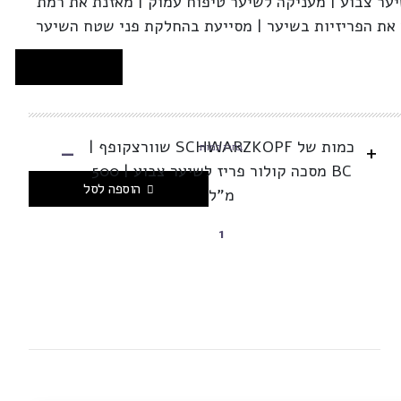
יער צבוע | מעניקה לשיער טיפוח עמוק | מאזנת את רמת
את הפריזיות בשיער | מסייעת בהחלקת פני שטח השיער
-
כמות של SCHWARZKOPF שוורצקופף |
+
בחרו כמות
BC מסכה קולור פריז לשיער צבוע | 500
הוספה לסל
מ”ל