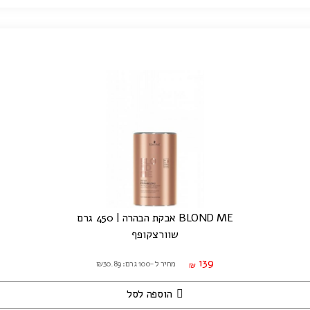
BLOND ME אבקת הבהרה | 450 גרם
שוורצקופף
139
מחיר ל-100 גרם: ₪30.89
₪
הוספה לסל