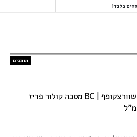
מותגים
SCHWARZKOPF שוורצקופף | BC מסכה קולור פריז