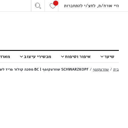
היי אורח/ת, לחצ/י להתחברות
שיער
איפור וטיפוח
מכשירי עיצוב
מארזי
בית
/
שוורצקופף
/
SCHWARZKOPF שוורצקופף | BC מסכה קולור פריז לשיער צבוע | 500 מ”ל