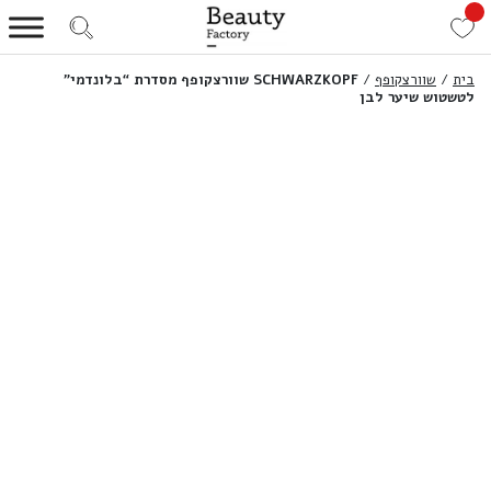
בית
/
שוורצקופף
/
SCHWARZKOPF שוורצקופף מסדרת “בלונדמי”
לטשטוש שיער לבן