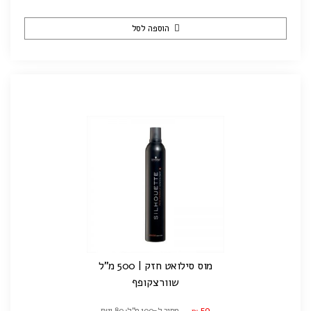
הוספה לסל
מוס סילואט חזק | 500 מ"ל
שוורצקופף
59
מחיר ל-100 מ"ל: ₪11.80