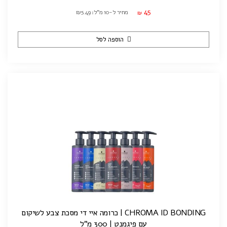
45
מחיר ל-10 מ"ל: ₪5.49
₪
הוספה לסל
CHROMA ID BONDING | כרומה איי די מסכת צבע לשיקום
עם פיגמנט | 300 מ"ל