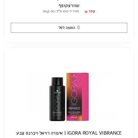
שוורצקופף
129
מחיר ל-100 מ"ל: ₪43.00
₪
הוספה לסל
IGORA ROYAL VIBRANCE | איגורה רויאל ויברנס צבע