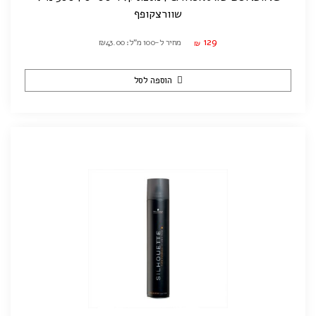
שוורצקופף
129
מחיר ל-100 מ"ל: ₪43.00
₪
הוספה לסל