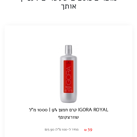
אותך
IGORA ROYAL קרם חמצן 9% | 1000 מ"ל
שוורצקופף
39
מחיר ל-100 מ"ל: ₪3.90
₪