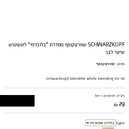
SCHWARZKOPF שוורצקופף מסדרת "בלונדמי" לטשטוש
שיער לבן
מותג:
שוורצקופף
schwarzkopf blondme white blending 60 ml
מק"ט: bm-caramel
29
₪
type