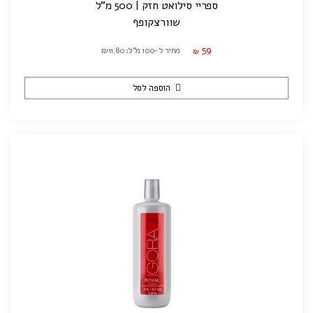
ספריי סילואט חזק | 500 מ"ל
שוורצקופף
59
מחיר ל-100 מ"ל: ₪11.80
₪
הוספה לסל