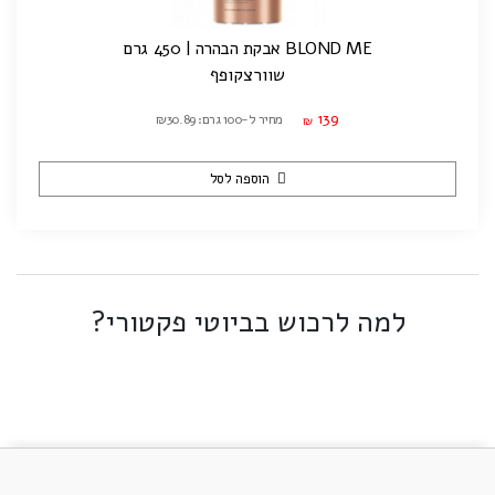
BLOND ME אבקת הבהרה | 450 גרם
שוורצקופף
139
מחיר ל-100 גרם: ₪30.89
₪
הוספה לסל
למה לרכוש בביוטי פקטורי?