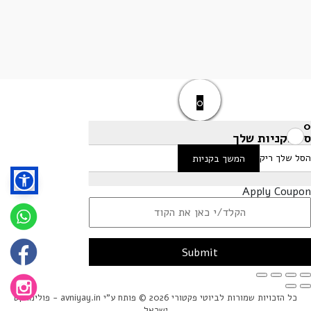
0
0
סל הקניות שלך
הסל שלך ריק
המשך בקניות
Apply Coupon
Submit
כל הזכויות שמורות לביוטי פקטורי 2026 © פותח ע"י avniyay.in -
פולימרקט
ישראל