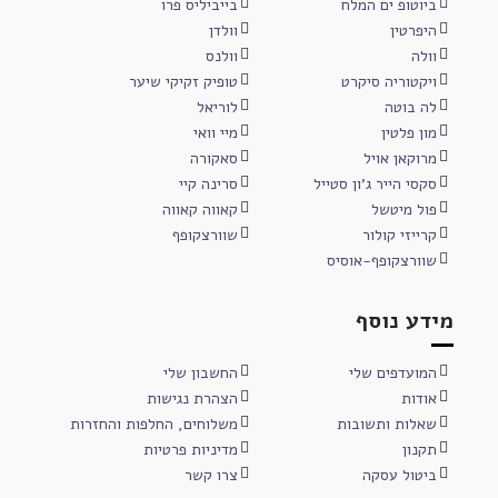
ביוטופ ים המלח
בייביליס פרו
היפרטין
וולדן
וולה
וולנס
ויקטוריה סיקרט
טופיק זקיקי שיער
לה בוטה
לוריאל
מון פלטין
מיי וואי
מרוקאן אויל
סאקורה
סקסי הייר ג'ון סטייל
סרינה קיי
פול מיטשל
קאווה קאווה
קרייזי קולור
שוורצקופף
שוורצקופף-אוסיס
מידע נוסף
המועדפים שלי
החשבון שלי
אודות
הצהרת נגישות
שאלות ותשובות
משלוחים, החלפות והחזרות
תקנון
מדיניות פרטיות
ביטול עסקה
צרו קשר