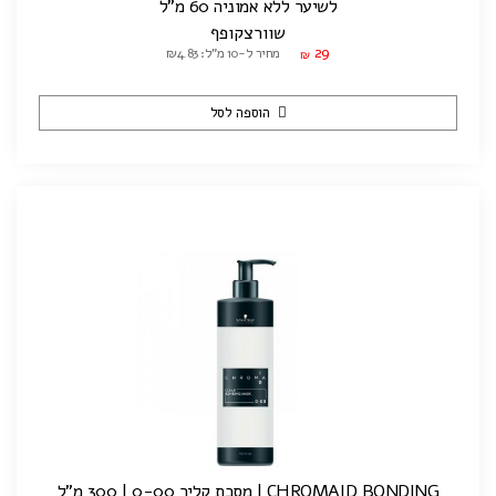
לשיער ללא אמוניה 60 מ"ל
שוורצקופף
29
מחיר ל-10 מ"ל: ₪4.83
₪
הוספה לסל
CHROMAID BONDING | מסכת קליר 0-00 | 300 מ"ל