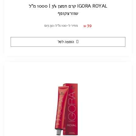
IGORA ROYAL קרם חמצן 3% | 1000 מ"ל
שוורצקופף
39
מחיר ל-100 מ"ל: ₪3.90
₪
הוספה לסל