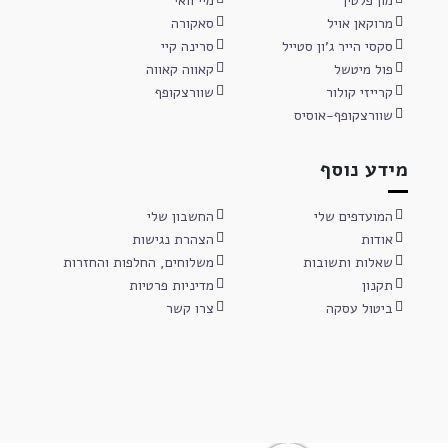
מון פלטין
מיי וואי
מרוקאן אויל
סאקורה
סקסי הייר ג'ון סטייל
סרינה קיי
פול מיטשל
קאווה קאווה
קרייזי קולור
שוורצקופף
שוורצקופף-אוסיס
מידע נוסף
המועדפים שלי
החשבון שלי
אודות
הצהרת נגישות
שאלות ותשובות
משלוחים, החלפות והחזרות
תקנון
מדיניות פרטיות
ביטול עסקה
צרו קשר