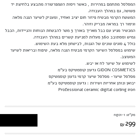
המסלסל מתחמם במהירות , כאשר ויסות הטמפרטורה מתבצע בלחיצת יד
פשוטה, גם במהלך העבודה.
המשטח הקרמי מבטיח פיזור חום יציב ואחיד, ומעניק לשיער הגנה מלאה
וגימור רך במראה מבריק וזוהר.
המכשיר מגיע עם כבל מאריך באורך 3 מטר להבטחת הנוחות והניידות, הכבל
גמיש ומסתובב 360 מעלות למניעת קשרים במהלך העבודה.
כולל 4 סוגים שונים של הגנות, לביטחון מלא בעת השימוש.
שימוש במסלסל השיער הקרמי מבטיח הגנה מלאה, טיפוח ובריאות לשיער
המעוצב.
לשימוש על שיער לח או יבש.
GIDON COSMETICS גדעון קוסמטיקס בע"מ
מסלסל שיער- מסלסל שיער קרמי גדעון קוסמטיקס
יבואן ונותן אחריות ושירות : גדעון קוסמטיקס בע"מ
Professional ceramic digital corling iron
מק"ט: ng01-1
299
₪