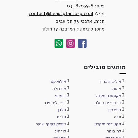
פקס:
03-6205528
מייל:
contact@beautyfactory.co.il
חנות: אלנבי 33 תל אביב
מחסן לוגיסטי: המרכבה 17 חולון
מותגים מובילים
אוליביה גרדן
אולפלקס
אוסמו
אינדולה
אקסטרה מינרל
ביוטופ
ביוטופ ים המלח
בייביליס פרו
היפרטין
וולדן
וולה
וולנס
ויקטוריה סיקרט
טופיק זקיקי שיער
לה בוטה
לוריאל