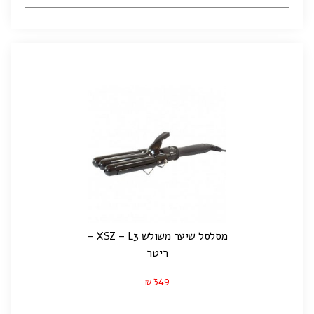
מסלסל שיער משולש XSZ – L3 –
ריטר
349
₪