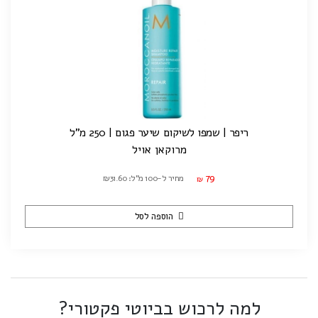
ריפר | שמפו לשיקום שיער פגום | 250 מ"ל
מרוקאן אויל
79
מחיר ל-100 מ"ל: ₪31.60
₪
הוספה לסל
למה לרכוש בביוטי פקטורי?