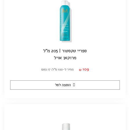
ספריי טקסטור | 205 מ"ל
מרוקאן אויל
109
מחיר ל-100 מ"ל: ₪53.17
₪
הוספה לסל