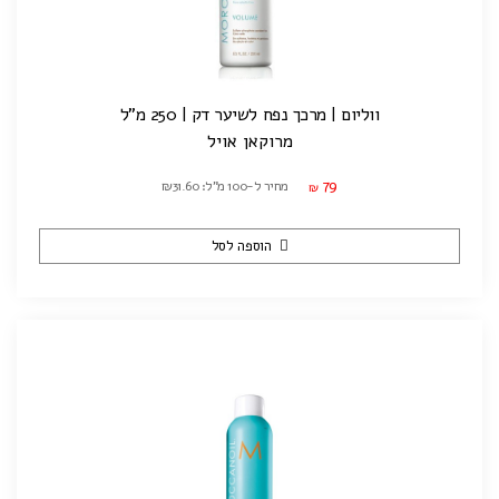
ווליום | מרכך נפח לשיער דק | 250 מ"ל
מרוקאן אויל
79
מחיר ל-100 מ"ל: ₪31.60
₪
הוספה לסל