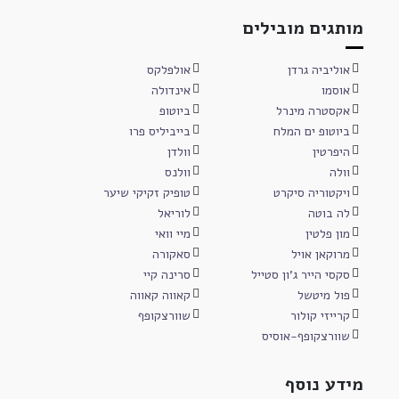
מותגים מובילים
אוליביה גרדן
אולפלקס
אוסמו
אינדולה
אקסטרה מינרל
ביוטופ
ביוטופ ים המלח
בייביליס פרו
היפרטין
וולדן
וולה
וולנס
ויקטוריה סיקרט
טופיק זקיקי שיער
לה בוטה
לוריאל
מון פלטין
מיי וואי
מרוקאן אויל
סאקורה
סקסי הייר ג'ון סטייל
סרינה קיי
פול מיטשל
קאווה קאווה
קרייזי קולור
שוורצקופף
שוורצקופף-אוסיס
מידע נוסף