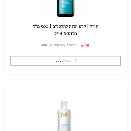
קורל | קרם הזנה לתלתלים | 500 מ"ל
מרוקאן אויל
89
מחיר ל-100 מ"ל: ₪17.80
₪
הוספה לסל