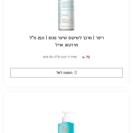
ריפר | מרכך לשיקום שיער פגום | 250 מ"ל
מרוקאן אויל
79
מחיר ל-100 מ"ל: ₪31.60
₪
הוספה לסל