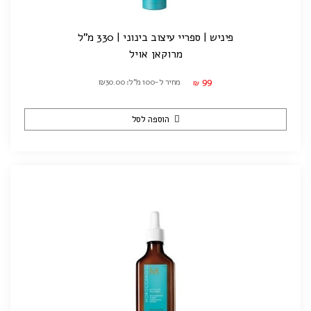
פיניש | ספריי עיצוב בינוני | 330 מ"ל
מרוקאן אויל
99
מחיר ל-100 מ"ל: ₪30.00
₪
הוספה לסל