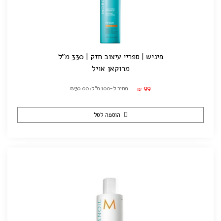
פיניש | ספריי עיצוב חזק | 330 מ"ל
מרוקאן אויל
99
מחיר ל-100 מ"ל: ₪30.00
₪
הוספה לסל