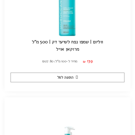
ווליום | שמפו נפח לשיער דק | 500 מ"ל
מרוקאן אויל
139
מחיר ל-100 מ"ל: ₪27.80
₪
הוספה לסל