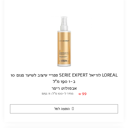
LOREAL לוריאל SERIE EXPERT ספריי עיצוב לשיער פגום 10
ב-1 190 מ"ל
אבסולוט ריפר
99
מחיר ל-100 מ"ל: ₪52.11
₪
הוספה לסל