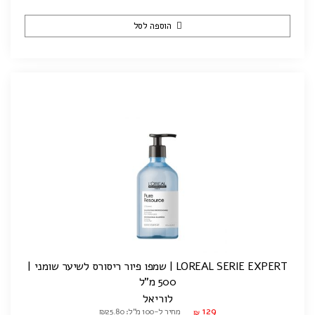
הוספה לסל
LOREAL SERIE EXPERT | שמפו פיור ריסורס לשיער שומני |
500 מ"ל
לוריאל
129
מחיר ל-100 מ"ל: ₪25.80
₪