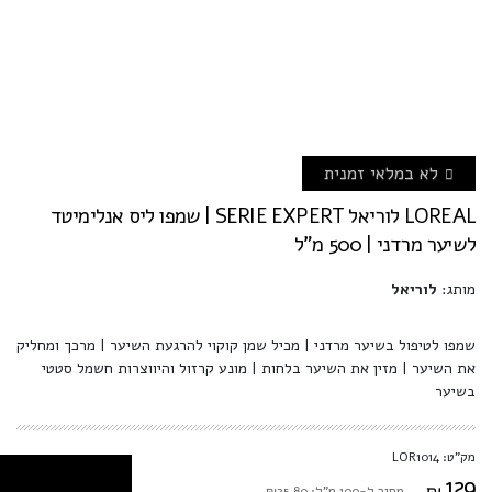
לא במלאי זמנית
LOREAL לוריאל SERIE EXPERT | שמפו ליס אנלימיטד
לשיער מרדני | 500 מ"ל
מותג:
לוריאל
שמפו לטיפול בשיער מרדני | מכיל שמן קוקוי להרגעת השיער | מרכך ומחליק
את השיער | מזין את השיער בלחות | מונע קרזול והיווצרות חשמל סטטי
בשיער
מק"ט: LOR1014
129
₪
מחיר ל-100 מ"ל: ₪25.80