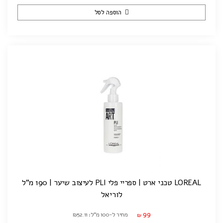
הוספה לסל
LOREAL טכני ארט | ספריי פלי PLI לעיצוב שיער | 190 מ"ל
לוריאל
99
מחיר ל-100 מ"ל: ₪52.11
₪