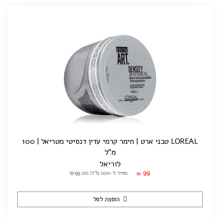
LOREAL טכני ארט | חימר קרמי עדין דנסיטי מטריאל | 100
מ"ל
לוריאל
99
מחיר ל-100 מ"ל: ₪99.00
₪
הוספה לסל