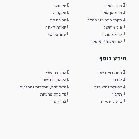
מון פלטין
מיי וואי
מרוקאן אויל
סאקורה
סקסי הייר ג'ון סטייל
סרינה קיי
פול מיטשל
קאווה קאווה
קרייזי קולור
שוורצקופף
שוורצקופף-אוסיס
מידע נוסף
המועדפים שלי
החשבון שלי
אודות
הצהרת נגישות
שאלות ותשובות
משלוחים, החלפות והחזרות
תקנון
מדיניות פרטיות
ביטול עסקה
צרו קשר