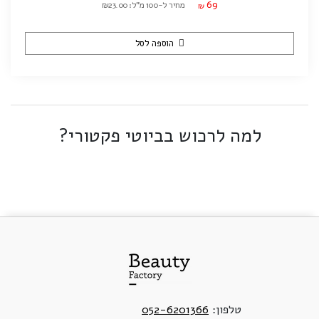
69
מחיר ל-100 מ"ל: ₪23.00
₪
הוספה לסל
למה לרכוש בביוטי פקטורי?
טלפון:
052-6201366