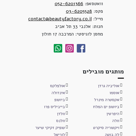
וואטסאפ:
052-6201366
פקס:
03-6205528
מייל:
contact@beautyfactory.co.il
חנות: אלנבי 33 תל אביב
מחסן לוגיסטי: המרכבה 17 חולון
מותגים מובילים
אוליביה גרדן
אולפלקס
אוסמו
אינדולה
אקסטרה מינרל
ביוטופ
ביוטופ ים המלח
בייביליס פרו
היפרטין
וולדן
וולה
וולנס
ויקטוריה סיקרט
טופיק זקיקי שיער
לה בוטה
לוריאל