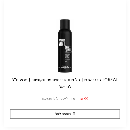
LOREAL טכני ארט | ג'ל מוס טרנספורמר טקסטור | 200 מ"ל
לוריאל
99
מחיר ל-100 מ"ל: ₪49.50
₪
הוספה לסל