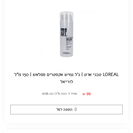
LOREAL טכני ארט | ג'ל גמיש אקסטרים ספלאש | 150 מ"ל
לוריאל
99
מחיר ל-100 מ"ל: ₪66.00
₪
הוספה לסל