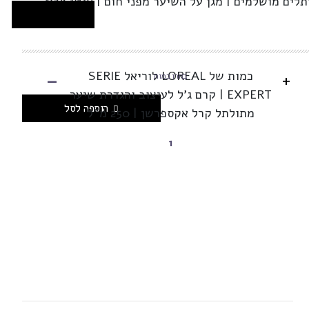
לים מושלמים | מגן על השיער מפני חום | אנטי פריז
-
כמות של LOREAL לוריאל SERIE
+
בחרו כמות
EXPERT | קרם ג'ל לעיצוב והגדרת שיער
הוספה לסל
מתולתל קרל אקספרשן | 250 מ”ל