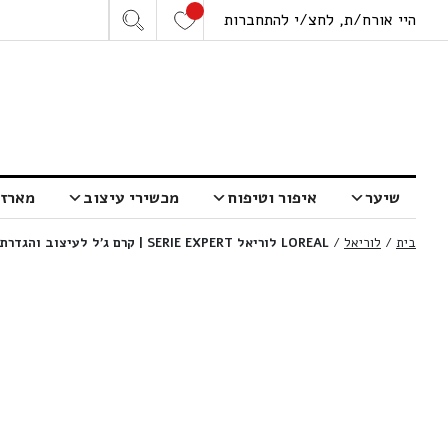
היי אורח/ת, לחצ/י להתחברות
שיער
איפור וטיפוח
מכשירי עיצוב
מארזי
בית
/
לוריאל
/
LOREAL לוריאל SERIE EXPERT | קרם ג’ל לעיצוב והגדרת שיער מתולתל קרל אקספרשן | 250 מ”ל