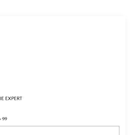
LOREAL SERIE EXPERT | פרו לונגר קרם ללא 
99
₪