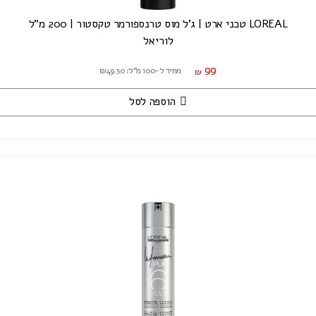
LOREAL טכני ארט | ג'ל מוס טרנספורמר טקסטור | 200 מ"ל
לוריאל
99
מחיר ל-100 מ"ל: ₪49.50
₪
הוספה לסל