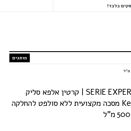
מותגים
LOREAL לוריאל SERIE EXPERT | קרטין אלפא סליק
Keratin Alpha Sleek מסכה מקצועית ללא סולפט להחלקה