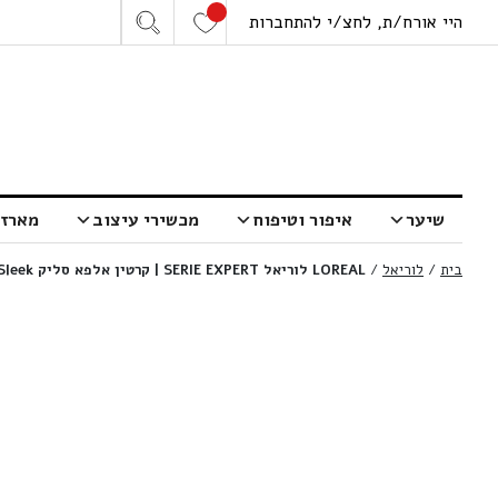
היי אורח/ת, לחצ/י להתחברות
שיער
איפור וטיפוח
מכשירי עיצוב
מארזי
בית
/
לוריאל
/
LOREAL לוריאל SERIE EXPERT | קרטין אלפא סליק Keratin Alpha Sleek מסכה מקצועית ללא סולפט להחלקה ושליטה בפריזיות | 500 מ”ל