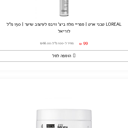
LOREAL טכני ארט | ספריי מלח ביצ' וויבס לעיצוב שיער | 150 מ"ל
לוריאל
99
מחיר ל-100 מ"ל: ₪66.00
₪
הוספה לסל