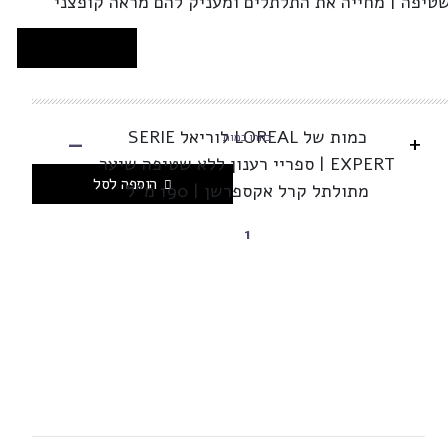
שטיפה | מחייה את התלתלים ומעניק להם מראה קופצני
-
כמות של LOREAL לוריאל SERIE
+
בחרו כמות
EXPERT | ספריי רענון ללא שטיפה שיער
הוספה לסל
מתולתל קרל אקספרשן | 190 מ”ל