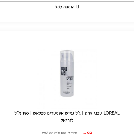
הוספה לסל
LOREAL טכני ארט | ג'ל גמיש אקסטרים ספלאש | 150 מ"ל
לוריאל
99
מחיר ל-100 מ"ל: ₪66.00
₪