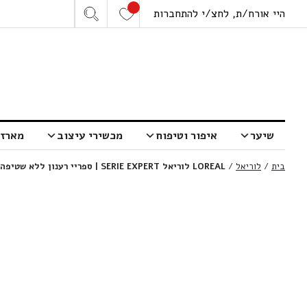
היי אורח/ת, לחצ/י להתחברות
שיער
איפור וטיפוח
מכשירי עיצוב
מארזי
בית
/
לוריאל
/
LOREAL לוריאל SERIE EXPERT | ספריי רענון ללא שטיפה שיער מתולתל קרל אקספרשן | 190 מ”ל