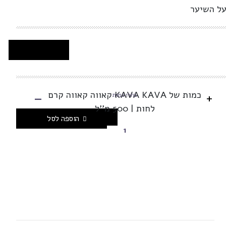
על השיער
-
כמות של KAVA KAVA קאווה קאווה קרם
+
בחרו כמות
לחות | 500 מ''ל
הוספה לסל