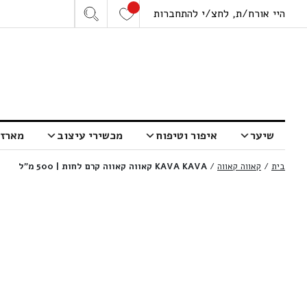
היי אורח/ת, לחצ/י להתחברות
שיער
איפור וטיפוח
מכשירי עיצוב
מארזי
בית
/
קאווה קאווה
/
KAVA KAVA קאווה קאווה קרם לחות | 500 מ”ל