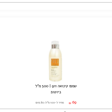
שמפו קינואה 911 | 500 מ"ל
ביוטופ
69
מחיר ל-100 מ"ל: ₪13.80
₪