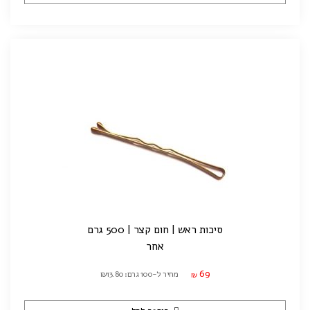
סיכות ראש | חום קצר | 500 גרם
אחר
69
מחיר ל-100 גרם: ₪13.80
₪