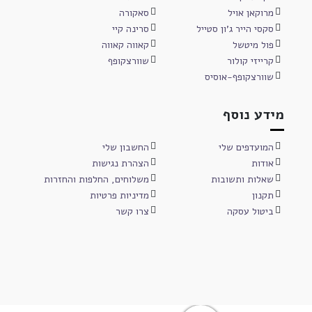
מרוקאן אויל
סאקורה
סקסי הייר ג'ון סטייל
סרינה קיי
פול מיטשל
קאווה קאווה
קרייזי קולור
שוורצקופף
שוורצקופף-אוסיס
מידע נוסף
המועדפים שלי
החשבון שלי
אודות
הצהרת נגישות
שאלות ותשובות
משלוחים, החלפות והחזרות
תקנון
מדיניות פרטיות
ביטול עסקה
צרו קשר