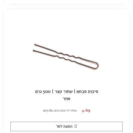
סיכות סבתא | שחור קצר | 500 גרם
אחר
69
מחיר ל-100 גרם: ₪13.80
₪
הוספה לסל