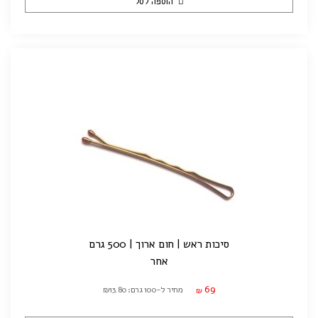
הוספה לסל
סיכות ראש | חום ארוך | 500 גרם
אחר
69
מחיר ל-100 גרם: ₪13.80
₪