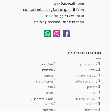
פקס:
03-6205528
מייל:
contact@beautyfactory.co.il
חנות: אלנבי 33 תל אביב
מחסן לוגיסטי: המרכבה 17 חולון
מותגים מובילים
אוליביה גרדן
אולפלקס
אוסמו
אינדולה
אקסטרה מינרל
ביוטופ
ביוטופ ים המלח
בייביליס פרו
היפרטין
וולדן
וולה
וולנס
ויקטוריה סיקרט
טופיק זקיקי שיער
לה בוטה
לוריאל
מון פלטין
מיי וואי