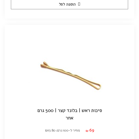
הוספה לסל
סיכות ראש | בלונד קצר | 500 גרם
אחר
69
מחיר ל-100 גרם: ₪13.80
₪