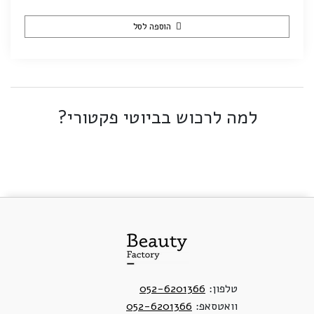
הוספה לסל
למה לרכוש בביוטי פקטורי?
טלפון:
052-6201366
וואטסאפ:
052-6201366