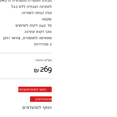
מכונת תספורת מקצועית O קאט דגם XSZ-10S-n מבית ריטר
לטעינה ועבודה ללא כבל
קלה ונוחה לאחיזה
שקטה
עד 240 דקות לשימוש
120 דקות טעינה
מתאימה לתספורת, צוואר וזקן
2 מהירויות
מק"ט: r0c10
269
₪
הוסף למועדפים
הסר
מהמועדפים
הוסף למועדפים