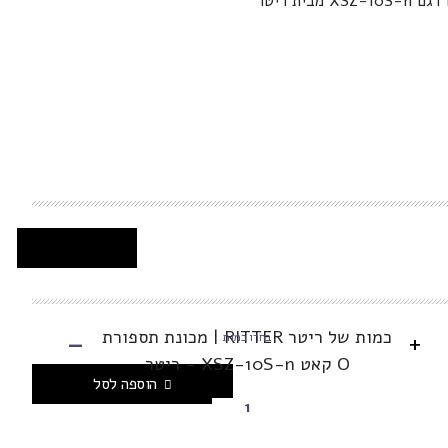
-
כמות של ריטר RITTER | מכונת תספורת
+
בחרו כמות
O קאט XSZ-10S-n - ריטר
הוספה לסל