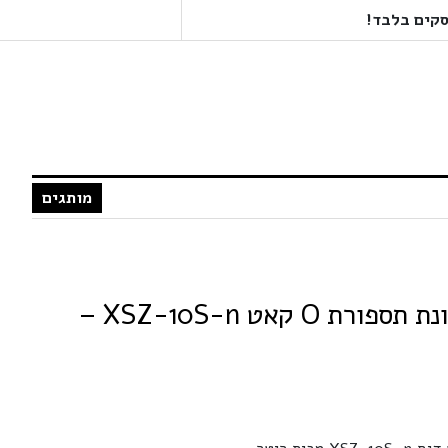
מותגים
ריטר RITTER | מכונת תספורת O קאט XSZ-10S-n –