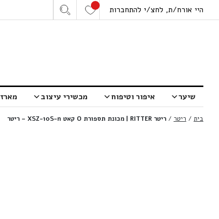
היי אורח/ת, לחצ/י להתחברות
שיער
איפור וטיפוח
מכשירי עיצוב
מארזי
בית
/
ריטר
/
ריטר RITTER | מכונת תספורת O קאט XSZ-10S-n – ריטר