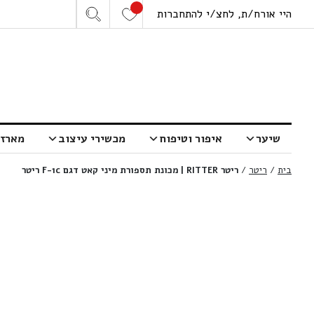
היי אורח/ת, לחצ/י להתחברות
שיער
איפור וטיפוח
מכשירי עיצוב
מארזי
בית
/
ריטר
/
ריטר RITTER | מכונת תספורת מיני קאט דגם F-1c ריטר