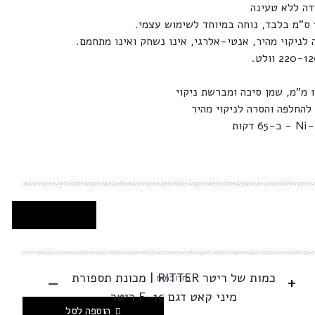
ה ללא טעינה
להחלפה והסרה לניקוי מהיר
-
כמות של ריטר RITTER | מכונת תספורת
+
בחרו כמות
מיני קאט דגם F-1c ריטר
הוספה לסל