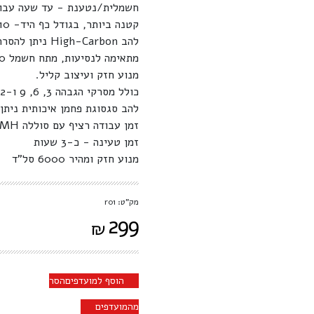
חשמלית/נטענת - עד שעה עבוד
קטנה ביותר, בגודל כף היד- 10 ס"מ בלבד, נוחה במיוחד לשימוש עצמי.
להב High-Carbon ניתן להסרה לניקוי מהיר, אנטי-אלרגי, אינו נשחק ואינו מתחמם.
מתאימה לנסיעות, מתח חשמל 220-120 וולט.
מנוע חזק ועיצוב קליל.
כולל מסרקי הגבהה 3, 6, 9 ו-12 מ"מ, שמן סיכה ומברשת ניקוי
להב סגסוגת פחמן איכותית ניתן 
זמן עבודה רציף עם סוללה Ni-MH - כ-65 דקות
זמן טעינה - כ-3 שעות
מנוע חזק ומהיר 6000 סל"ד
מק"ט: r01
299
₪
הוסף למועדפים
הסר
מהמועדפים