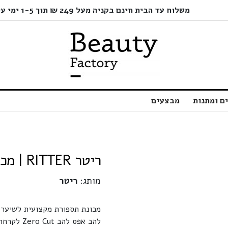
משלוח עד הבית חינם בקניה מעל 249 ₪ תוך 1-5 ימי עסקים בלבד!
ם ומתנות
מבצעים
ריטר RITTER | מכונת תספורת מיני קאט דגם F-1c ריטר
מותג:
ריטר
מכונת תספורת מקצועית לשיער 
להב אפס להב Zero Cut לקרחת חלקה