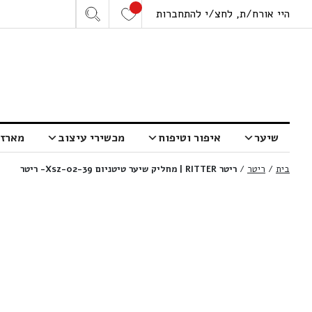
היי אורח/ת, לחצ/י להתחברות
שיער
איפור וטיפוח
מכשירי עיצוב
מארזי
בית
/
ריטר
/
ריטר RITTER | מחליק שיער טיטניום Xsz-02-39- ריטר