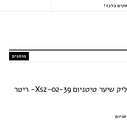
מותגים
טניום