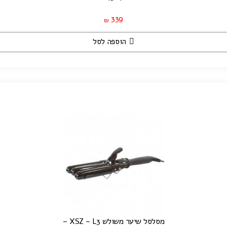
339
₪
הוספה לסל
מסלסל שיער משולש XSZ – L3 –