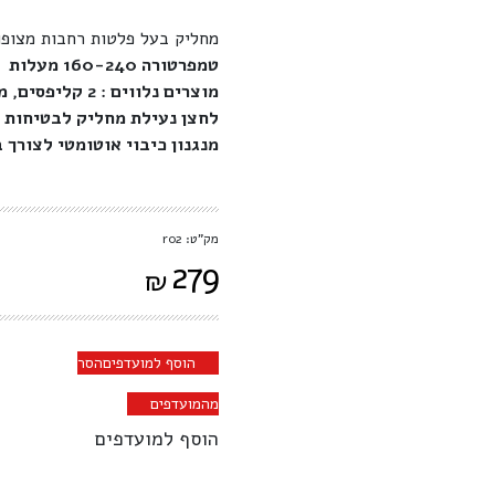
מחליק בעל פלטות רחבות מצופו
טמפרטורה
160-240
מעלות
מוצרים נלווים : 2 קליפסים, מסרק הלבשה על המחליק
לחצן נעילת מחליק לבטיחות 
מנגנון כיבוי אוטומטי לצורך 
מק"ט: r02
279
₪
הוסף למועדפים
הסר
מהמועדפים
הוסף למועדפים