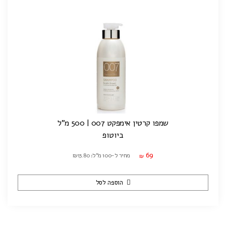
שמפו קרטין אימפקט 007 | 500 מ"ל
ביוטופ
69
מחיר ל-100 מ"ל: ₪13.80
₪
הוספה לסל