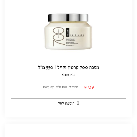
מסכה 700 קרטין וקייל | 550 מ"ל
ביוטופ
139
מחיר ל-100 מ"ל: ₪25.27
₪
הוספה לסל