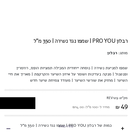
רבלון PRO YOU | שמפו נגד נשירה | 350 מ"ל
מותג:
רבלון
שמפו למניעת נשירה | נוסחה ייחודית המכילה תמציות הופס, רוזמרין
ופנטנול | מנקה בעדינות ושומר על איזון השיער והקרקפת | מאריך את חיי
השיער | מחזק את שורשי השיער | מעודד צמיחת שיער חדש
מק"ט: REV129
49
₪
מחיר ל-100 מ"ל: ₪14.00
-
כמות של רבלון PRO YOU | שמפו נגד נשירה | 350 מ"ל
+
בחרו כמות