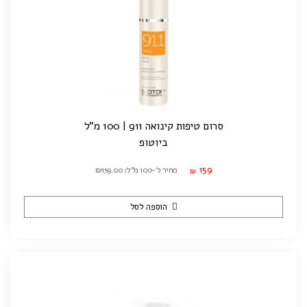
סרום טיפות קינואה 911 | 100 מ"ל
ביוטופ
159
מחיר ל-100 מ"ל: ₪159.00
₪
הוספה לסל