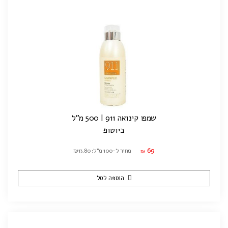
שמפו קינואה 911 | 500 מ"ל
ביוטופ
69
מחיר ל-100 מ"ל: ₪13.80
₪
הוספה לסל