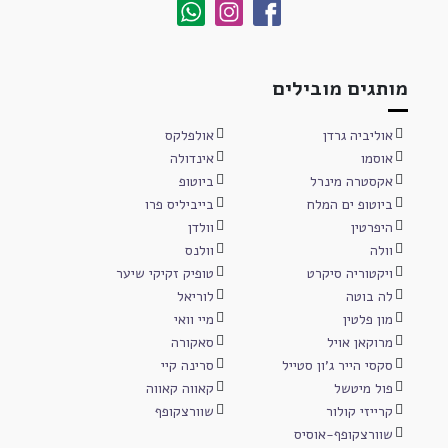
מותגים מובילים
אוליביה גרדן
אולפלקס
אוסמו
אינדולה
אקסטרה מינרל
ביוטופ
ביוטופ ים המלח
בייביליס פרו
היפרטין
וולדן
וולה
וולנס
ויקטוריה סיקרט
טופיק זקיקי שיער
לה בוטה
לוריאל
מון פלטין
מיי וואי
מרוקאן אויל
סאקורה
סקסי הייר ג'ון סטייל
סרינה קיי
פול מיטשל
קאווה קאווה
קרייזי קולור
שוורצקופף
שוורצקופף-אוסיס