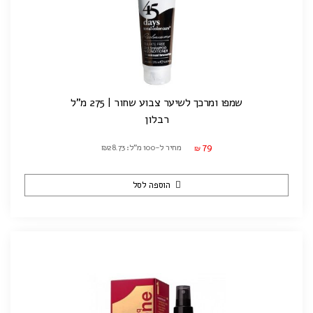
שמפו ומרכך לשיער צבוע שחור | 275 מ"ל
רבלון
79
מחיר ל-100 מ"ל: ₪28.73
₪
הוספה לסל