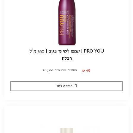
PRO YOU | שמפו לשיער פגום | 350 מ"ל
רבלון
49
מחיר ל-100 מ"ל: ₪14.00
₪
הוספה לסל