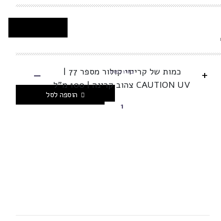
-
כמות של קרייזי קולור מספר 77 |
+
בחרו כמות
CAUTION UV צהוב קרינה | 100 מ"ל
הוספה לסל