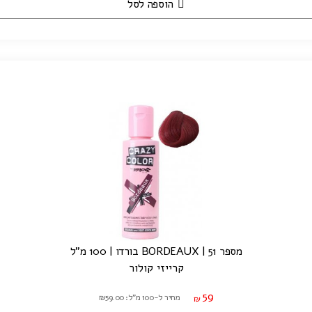
הוספה לסל
מספר 51 | BORDEAUX בורדו | 100 מ"ל
קרייזי קולור
59
מחיר ל-100 מ"ל: ₪59.00
₪