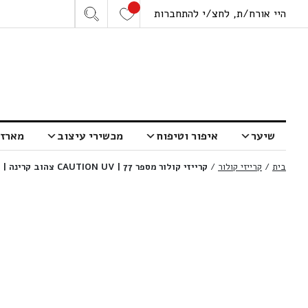
היי אורח/ת, לחצ/י להתחברות
שיער
איפור וטיפוח
מכשירי עיצוב
מארזי
בית
/
קרייזי קולור
/
קרייזי קולור מספר 77 | CAUTION UV צהוב קרינה | 100 מ”ל