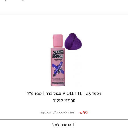
מספר 43 | VIOLETTE סגול כהה | 100 מ"ל
קרייזי קולור
59
מחיר ל-100 מ"ל: ₪59.00
₪
הוספה לסל