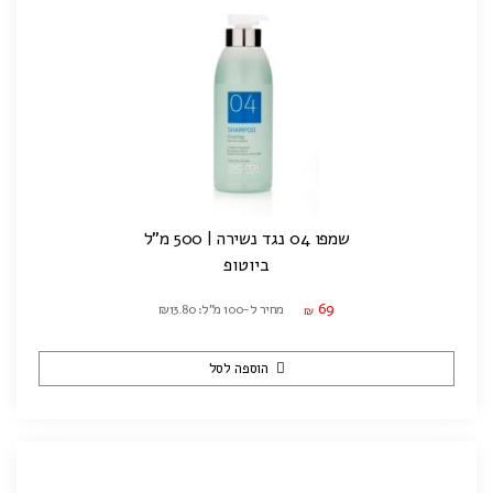
שמפו 04 נגד נשירה | 500 מ"ל
ביוטופ
69
מחיר ל-100 מ"ל: ₪13.80
₪
הוספה לסל