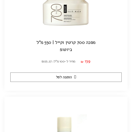
מסכה 700 קרטין וקייל | 550 מ"ל
ביוטופ
139
מחיר ל-100 מ"ל: ₪25.27
₪
הוספה לסל