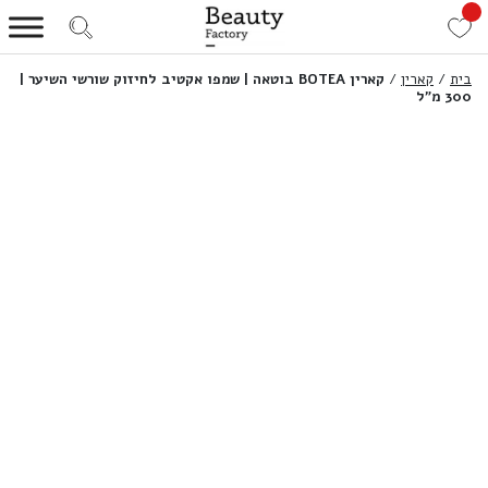
בית
/
קארין
/
קארין BOTEA בוטאה | שמפו אקטיב לחיזוק שורשי השיער |
300 מ”ל