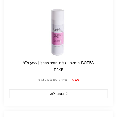
BOTEA בוטאה | גלייז סופר מפסל | 500 מ"ל
קארין
49
מחיר ל-100 מ"ל: ₪9.80
₪
הוספה לסל