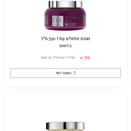
מסכת תלתלים 69 | 550 מ"ל
ביוטופ
139
מחיר ל-100 מ"ל: ₪25.27
₪
הוספה לסל