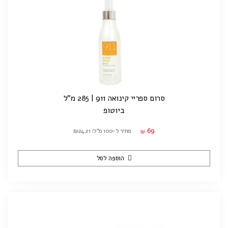
סרום ספריי קינואה 911 | 285 מ"ל
ביוטופ
69
מחיר ל-100 מ"ל: ₪24.21
₪
הוספה לסל