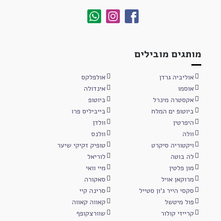
מותגים מובילים
אוליביה גרדן
אולפלקס
אוסמו
אינדולה
אקסטרה מינרל
ביוטופ
ביוטופ ים המלח
בייביליס פרו
היפרטין
וולדן
וולה
וולנס
ויקטוריה סיקרט
טופיק זקיקי שיער
לה בוטה
לוריאל
מון פלטין
מיי וואי
מרוקאן אויל
סאקורה
סקסי הייר ג'ון סטייל
סרינה קיי
פול מיטשל
קאווה קאווה
קרייזי קולור
שוורצקופף