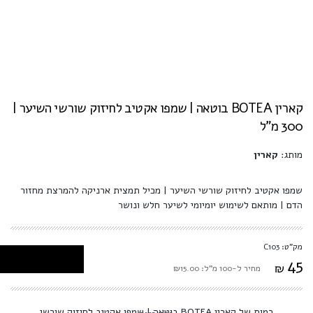
קארין BOTEA בוטאה | שמפו אקטיב לחיזוק שורשי השיער |
300 מ"ל
מותג:
קארין
שמפו אקטיב לחיזוק שורשי השיער | מכיל תמצית ארניקה להמרצת מחזור
הדם | מותאם לשימוש יומיומי לשיער חלש ונושר
מק"ט: C103
45
₪
מחיר ל-100 מ"ל: ₪15.00
כמות של קארין BOTEA בוטאה | שמפו אקטיב לחיזוק שורשי