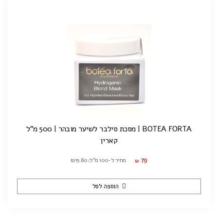
BOTEA FORTA | מסכת סילבר לשיער מובהר | 500 מ"ל
קארין
79
מחיר ל-100 מ"ל: ₪15.80
₪
הוספה לסל