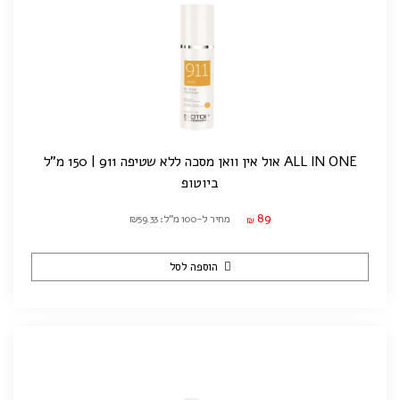
ALL IN ONE אול אין וואן מסכה ללא שטיפה 911 | 150 מ"ל
ביוטופ
89
מחיר ל-100 מ"ל: ₪59.33
₪
הוספה לסל