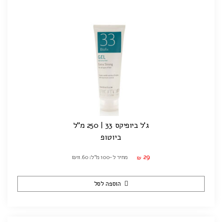
ג'ל ביופיקס 33 | 250 מ"ל
ביוטופ
29
מחיר ל-100 מ"ל: ₪11.60
₪
הוספה לסל