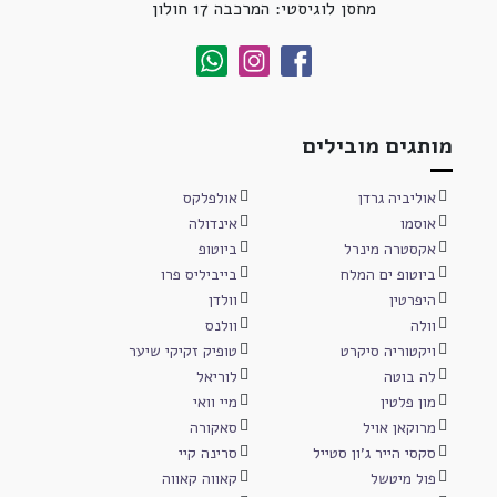
מחסן לוגיסטי: המרכבה 17 חולון
מותגים מובילים
אוליביה גרדן
אולפלקס
אוסמו
אינדולה
אקסטרה מינרל
ביוטופ
ביוטופ ים המלח
בייביליס פרו
היפרטין
וולדן
וולה
וולנס
ויקטוריה סיקרט
טופיק זקיקי שיער
לה בוטה
לוריאל
מון פלטין
מיי וואי
מרוקאן אויל
סאקורה
סקסי הייר ג'ון סטייל
סרינה קיי
פול מיטשל
קאווה קאווה