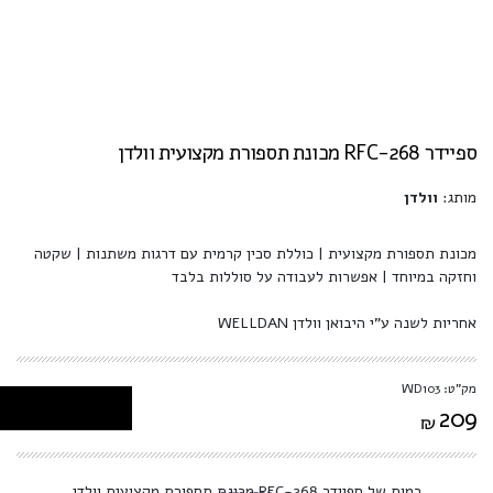
ספיידר RFC-268 מכונת תספורת מקצועית וולדן
מותג:
וולדן
מכונת תספורת מקצועית | כוללת סכין קרמית עם דרגות משתנות | שקטה
וחזקה במיוחד | אפשרות לעבודה על סוללות בלבד
אחריות לשנה ע"י היבואן וולדן WELLDAN
מק"ט: WD103
209
₪
כמות של ספיידר RFC-268 מכונת תספורת מקצועית וולדן