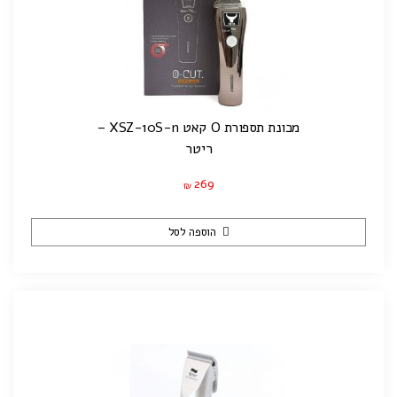
מכונת תספורת O קאט XSZ-10S-n –
ריטר
269
₪
הוספה לסל