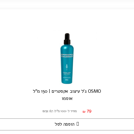
OSMO ג'ל עיצוב אקסטרים | 150 מ"ל
אוסמו
79
מחיר ל-100 מ"ל: ₪52.67
₪
הוספה לסל