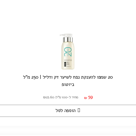
20 שמפו להענקת נפח לשיער דק ודליל | 250 מ"ל
ביוטופ
59
מחיר ל-100 מ"ל: ₪23.60
₪
הוספה לסל