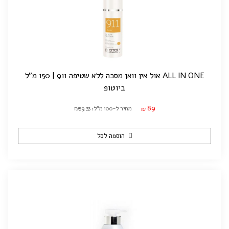
ALL IN ONE אול אין וואן מסכה ללא שטיפה 911 | 150 מ"ל
ביוטופ
89
מחיר ל-100 מ"ל: ₪59.33
₪
הוספה לסל