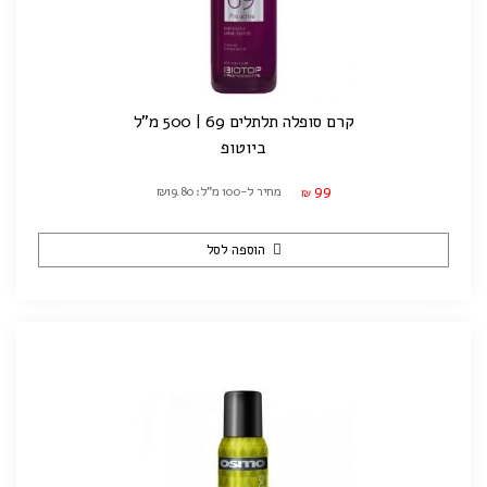
קרם סופלה תלתלים 69 | 500 מ"ל
ביוטופ
99
מחיר ל-100 מ"ל: ₪19.80
₪
הוספה לסל