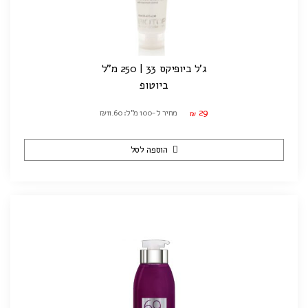
ג'ל ביופיקס 33 | 250 מ"ל
ביוטופ
29
מחיר ל-100 מ"ל: ₪11.60
₪
הוספה לסל