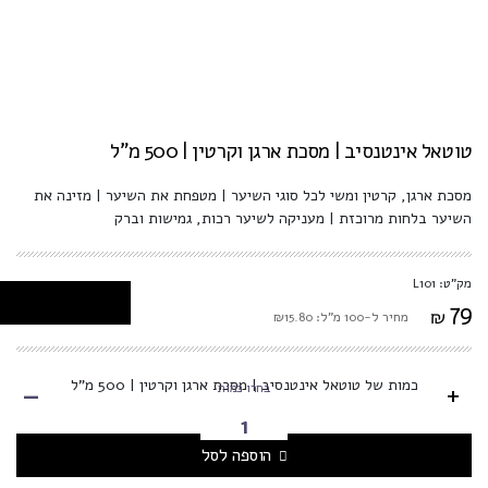
טוטאל אינטנסיב | מסכת ארגן וקרטין | 500 מ"ל
מסכת ארגן, קרטין ומשי לכל סוגי השיער | מטפחת את השיער | מזינה את
השיער בלחות מרוכזת | מעניקה לשיער רכות, גמישות וברק
מק"ט: L101
79
₪
מחיר ל-100 מ"ל: ₪15.80
-
כמות של טוטאל אינטנסיב | מסכת ארגן וקרטין | 500 מ"ל
+
בחרו כמות
הוספה לסל