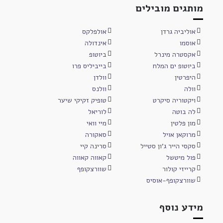
מותגים מובילים
אוליביה גרדן
אולפלקס
אוסמו
אינדולה
אקסטרה מינרל
ביוטופ
ביוטופ ים המלח
בייביליס פרו
היפרטין
וולדן
וולה
וולנס
ויקטוריה סיקרט
טופיק זקיקי שיער
לה בוטה
לוריאל
מון פלטין
מיי וואי
מרוקאן אויל
סאקורה
סקסי הייר ג'ון סטייל
סרינה קיי
פול מיטשל
קאווה קאווה
קרייזי קולור
שוורצקופף
שוורצקופף-אוסיס
מידע נוסף