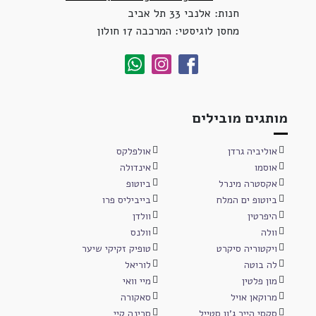
חנות: אלנבי 33 תל אביב
מחסן לוגיסטי: המרכבה 17 חולון
מותגים מובילים
אוליביה גרדן
אולפלקס
אוסמו
אינדולה
אקסטרה מינרל
ביוטופ
ביוטופ ים המלח
בייביליס פרו
היפרטין
וולדן
וולה
וולנס
ויקטוריה סיקרט
טופיק זקיקי שיער
לה בוטה
לוריאל
מון פלטין
מיי וואי
מרוקאן אויל
סאקורה
סקסי הייר ג'ון סטייל
סרינה קיי