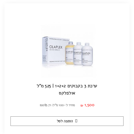
ערכת 3 בקבוקים 1+2+2 | 525 מ"ל
אולפלקס
1,500
מחיר ל-100 מ"ל: ₪285.71
₪
הוספה לסל