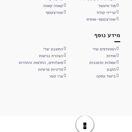
פול מיטשל
קאווה קאווה
קרייזי קולור
שוורצקופף
שוורצקופף-אוסיס
מידע נוסף
המועדפים שלי
החשבון שלי
אודות
הצהרת נגישות
שאלות ותשובות
משלוחים, החלפות והחזרות
תקנון
מדיניות פרטיות
ביטול עסקה
צרו קשר
0