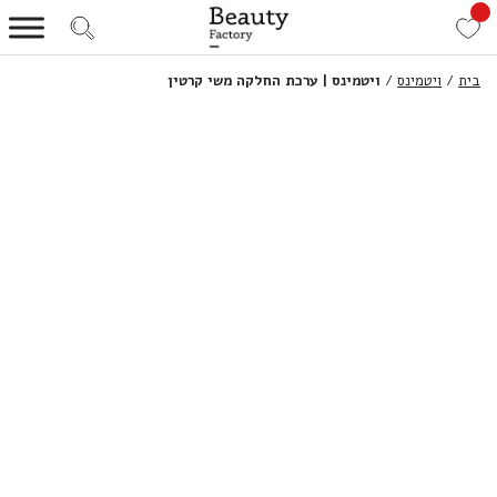
בית
/
ויטמינס
/
ויטמינס | ערכת החלקה משי קרטין