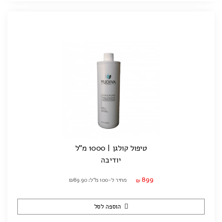
טיפול קולגן | 1000 מ"ל
יודיבה
899
מחיר ל-100 מ"ל: ₪89.90
₪
הוספה לסל