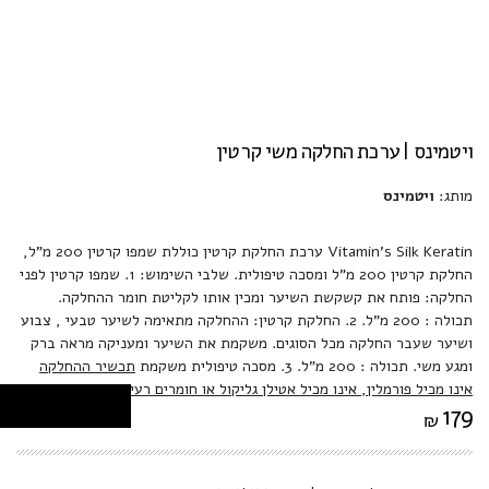
ויטמינס | ערכת החלקה משי קרטין
מותג:
ויטמינס
Vitamin's Silk Keratin ערכת החלקת קרטין כוללת שמפו קרטין 200 מ"ל,
החלקת קרטין 200 מ"ל ומסכה טיפולית. שלבי השימוש: 1. שמפו קרטין לפני
החלקה: פותח את קשקשת השיער ומכין אותו לקליטת חומר ההחלקה.
תכולה : 200 מ”ל. 2. החלקת קרטין: ההחלקה מתאימה לשיער טבעי , צבוע
ושיער שעבר החלקה מכל הסוגים. משקמת את השיער ומעניקה מראה ברק
ומגע משי. תכולה : 200 מ”ל. 3. מסכה טיפולית משקמת
תכשיר ההחלקה
אינו מכיל פורמלין, אינו מכיל אטילן גליקול או חומרים רעילים ומסרטנים
.
179
₪