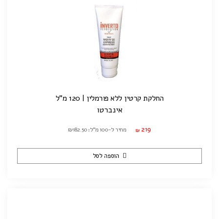
החלקת קרטין ללא פורמלין | 120 מ"ל
אינברטו
219
מחיר ל-100 מ"ל: ₪182.50
₪
הוספה לסל