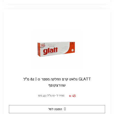
GLATT גלאט קרם החלקה מספר 0 | 82 מ"ל
שוורצקופף
45
מחיר ל-10 מ"ל: ₪5.49
₪
הוספה לסל