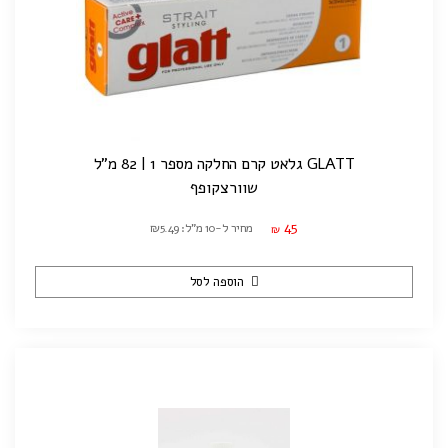
GLATT גלאט קרם החלקה מספר 1 | 82 מ"ל
שוורצקופף
45
מחיר ל-10 מ"ל: ₪5.49
₪
הוספה לסל