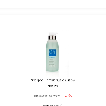
שמפו 04 נגד נשירה | 500 מ"ל
ביוטופ
69
מחיר ל-100 מ"ל: ₪13.80
₪