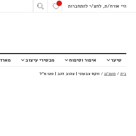
היי אורח/ת, לחצ/י להתחברות
שיער
איפור וטיפוח
מכשירי עיצוב
מארזי
בית
/
מופג'נג
/
ווקס צבעוני | צהוב זהב | 120 מ”ל