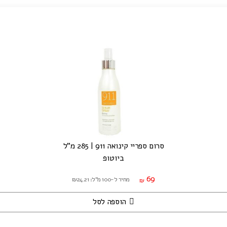
סרום ספריי קינואה 911 | 285 מ"ל
ביוטופ
69
מחיר ל-100 מ"ל: ₪24.21
₪
הוספה לסל