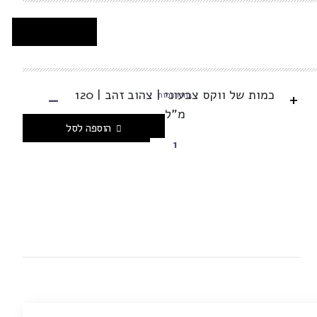
-
כמות של ווקס צבעוני | צהוב זהב | 120
+
בחרו כמות
מ"ל
הוספה לסל