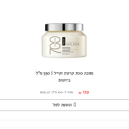
מסכה 700 קרטין וקייל | 550 מ"ל
ביוטופ
139
מחיר ל-100 מ"ל: ₪25.27
₪
הוספה לסל