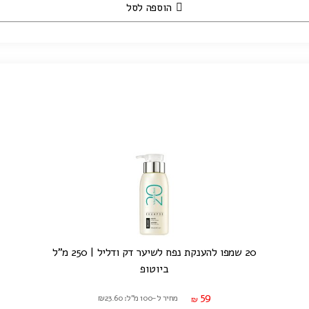
הוספה לסל
20 שמפו להענקת נפח לשיער דק ודליל | 250 מ"ל
ביוטופ
59
מחיר ל-100 מ"ל: ₪23.60
₪