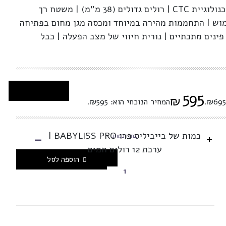
ערכה מקצועית 12 רולים בטכנולוגיית CTC | רולים גדולים (38 מ"מ) | משטח רך
וש | התחממות מהירה במיוחד ומכסה מגן מחום בפתיחה
וחה | 12 מהדקי פרפר ו-12 פינים מתכתיים | נורית חיווי של מצב הפעלה | כבל
595
₪
המחיר הנוכחי הוא: ₪595.
-
כמות של בייביליס פרו BABYLISS PRO |
+
בחרו כמות
ערכת 12 רולים חמים
הוספה לסל