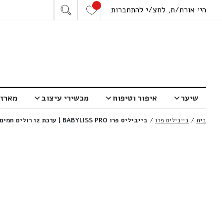
היי אורח/ת, לחצ/י להתחברות
שיער
איפור וטיפוח
מכשירי עיצוב
מארזי
בית
/
בייביליס פרו
/
בייביליס פרו BABYLISS PRO | ערכת 12 רולים חמים